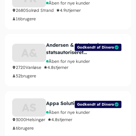
Åben for nye kunder
2680
Solrød Strand
4.9
stjerner
16
brugere
Andersen & Novakovic
Godkendt af Dinero
A&
statsautoriseret
revisionsanpartsselskab
Åben for nye kunder
2720
Vanløse
4.8
stjerner
52
brugere
Appa Solutions
AS
Godkendt af Dinero
Åben for nye kunder
3000
Helsingør
4.8
stjerner
6
brugere