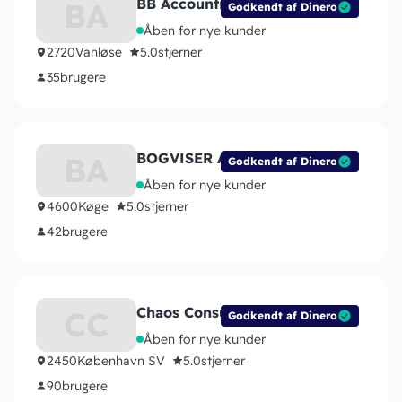
BB Accounting
BA
Godkendt af Dinero
Åben for nye kunder
2720
Vanløse
5.0
stjerner
35
brugere
BOGVISER ApS
BA
Godkendt af Dinero
Åben for nye kunder
4600
Køge
5.0
stjerner
42
brugere
Chaos Consulting Group
CC
Godkendt af Dinero
Åben for nye kunder
2450
København SV
5.0
stjerner
90
brugere