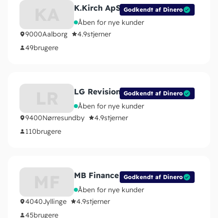
K.Kirch ApS
KA
Godkendt af Dinero
Åben for nye kunder
9000
Aalborg
4.9
stjerner
49
brugere
LG Revision I/S
LR
Godkendt af Dinero
Åben for nye kunder
9400
Nørresundby
4.9
stjerner
110
brugere
MB Finance
MF
Godkendt af Dinero
Åben for nye kunder
4040
Jyllinge
4.9
stjerner
45
brugere