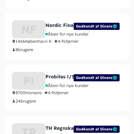
Nordic Finans ApS
NF
Godkendt af Dinero
Åben for nye kunder
1466
København K
4.9
stjerner
8
brugere
Probitas I/S
PI
Godkendt af Dinero
Åben for nye kunder
8700
Horsens
4.9
stjerner
24
brugere
TH Regnskab v/Toke Hansen
TR
Godkendt af Dinero