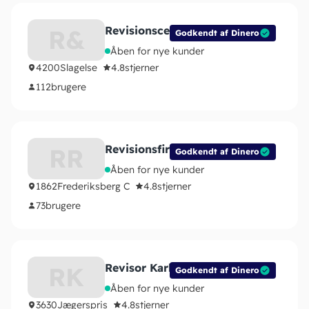
Revisionscentret – Slagelse
R&
Godkendt af Dinero
Åben for nye kunder
4200
Slagelse
4.8
stjerner
112
brugere
Revisionsfirmaet Revico ApS
RR
Godkendt af Dinero
Åben for nye kunder
1862
Frederiksberg C
4.8
stjerner
73
brugere
Revisor Karl Sørensen
RK
Godkendt af Dinero
Åben for nye kunder
3630
Jægerspris
4.8
stjerner