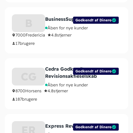
BusinessSupport.dk
B
Godkendt af Dinero
Åben for nye kunder
7000
Fredericia
4.8
stjerner
17
brugere
Cedra Godkendt
Godkendt af Dinero
CG
Revisionsaktieselskab
Åben for nye kunder
8700
Horsens
4.8
stjerner
187
brugere
Express Revisor
ER
Godkendt af Dinero