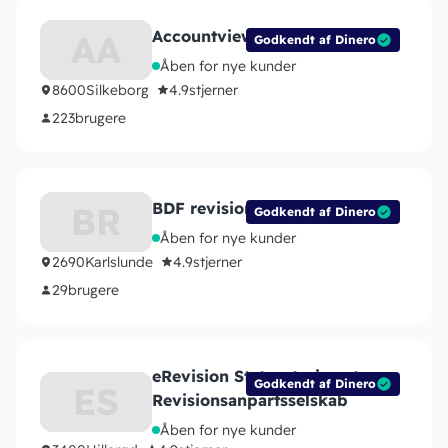
Accountview ApS
AA
Godkendt af Dinero
Åben for nye kunder
8600
Silkeborg
4.9
stjerner
223
brugere
BDF revision ApS
BR
Godkendt af Dinero
Åben for nye kunder
2690
Karlslunde
4.9
stjerner
29
brugere
eRevision Statsautoriseret
Godkendt af Dinero
ES
Revisionsanpartsselskab
Åben for nye kunder