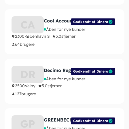
Cool Accounts ApS
CA
Godkendt af Dinero
Åben for nye kunder
2300
København S
5.0
stjerner
64
brugere
Decimo Regnskab ApS
DR
Godkendt af Dinero
Åben for nye kunder
2500
Valby
5.0
stjerner
127
brugere
GREENBECH PARTNERS ApS
GP
Godkendt af Dinero
Åben for nye kunder