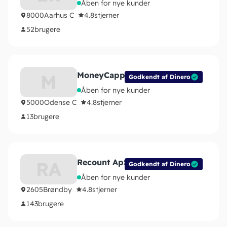
Åben for nye kunder
8000
Aarhus C
4.8
stjerner
52
brugere
MoneyCapp
M
Godkendt af Dinero
Åben for nye kunder
5000
Odense C
4.8
stjerner
13
brugere
Recount ApS
RA
Godkendt af Dinero
Åben for nye kunder
2605
Brøndby
4.8
stjerner
143
brugere