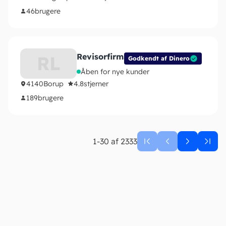
46
brugere
Revisorfirmaet Lysehøj ApS
RL
Godkendt af Dinero
Åben for nye kunder
4140
Borup
4.8
stjerner
189
brugere
1-30 af 2333