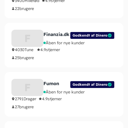
3400
Hillerød
4.9
stjerner
22
brugere
Finanzia.dk
F
Godkendt af Dinero
Åben for nye kunder
4030
Tune
4.9
stjerner
25
brugere
Fumon
F
Godkendt af Dinero
Åben for nye kunder
2791
Dragør
4.9
stjerner
27
brugere