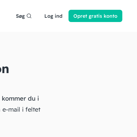
Søg
Log ind
Opret
gratis
konto
on
n kommer du i
e-mail i feltet