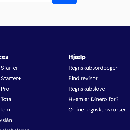
ces
Hjælp
 Starter
Regnskabsordbogen
 Starter+
Find revisor
 Pro
Regnskabslove
 Total
Hvem er Dinero for?
stem
Online regnskabskurser
vslån