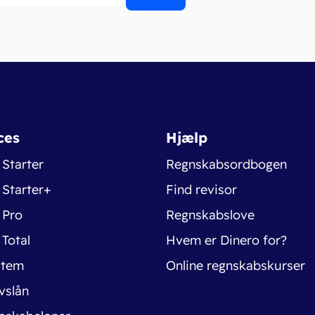
ces
Hjælp
 Starter
Regnskabsordbogen
 Starter+
Find revisor
 Pro
Regnskabslove
 Total
Hvem er Dinero for?
stem
Online regnskabskurser
vslån