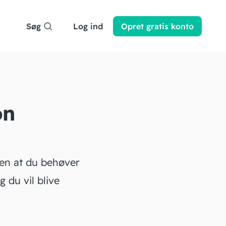
Søg
Log ind
Opret
gratis
konto
on
n at du behøver
g du vil blive