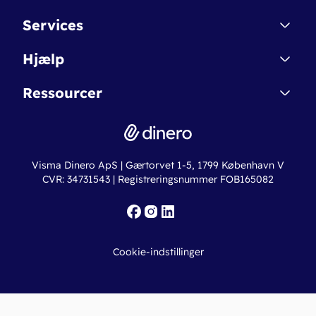
Kontakt
Services
Affiliate
Dinero Starter
Hjælp
Betingelser & Sikkerhed
Dinero Starter+
Nye funktioner
Regnskabsordbogen
Ressourcer
Dinero Pro
Driftsstatus
Find revisor
Dinero Total
Integrationer
Regnskabslove
Lønsystem
Valutaomregner
Hvem er Dinero for?
Erhvervslån
Ny virksomhed
Visma Dinero ApS | Gærtorvet 1-5, 1799 København V
Online regnskabskurser
CVR: 34731543 | Registreringsnummer FOB165082
Fakturaskabeloner
Iværksætterlegat
Nye funktioner
Roadmap
Cookie-indstillinger
API