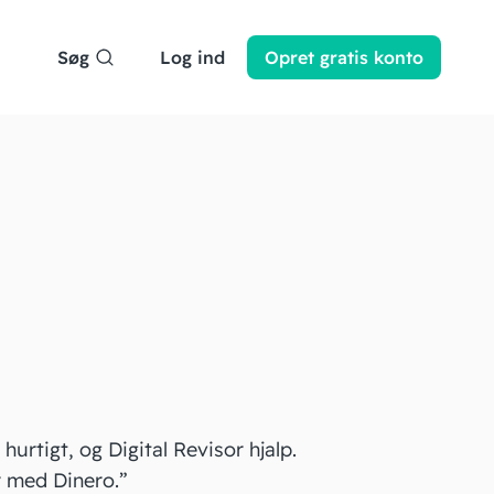
Søg
Log ind
Opret
gratis
konto
hurtigt, og Digital Revisor hjalp.
r med Dinero.”