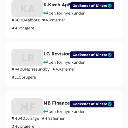
K.Kirch ApS
KA
Godkendt af Dinero
Åben for nye kunder
9000
Aalborg
4.9
stjerner
48
brugere
LG Revision I/S
LR
Godkendt af Dinero
Åben for nye kunder
9400
Nørresundby
4.9
stjerner
110
brugere
MB Finance
MF
Godkendt af Dinero
Åben for nye kunder
4040
Jyllinge
4.9
stjerner
45
brugere