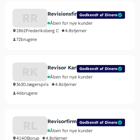
Revisionsfirmaet Revico ApS
RR
Godkendt af Dinero
Åben for nye kunder
1862
Frederiksberg C
4.8
stjerner
72
brugere
Revisor Karl Sørensen
RK
Godkendt af Dinero
Åben for nye kunder
3630
Jægerspris
4.8
stjerner
46
brugere
Revisorfirmaet Lysehøj ApS
RL
Godkendt af Dinero
Åben for nye kunder
4140
Borup
4.8
stjerner