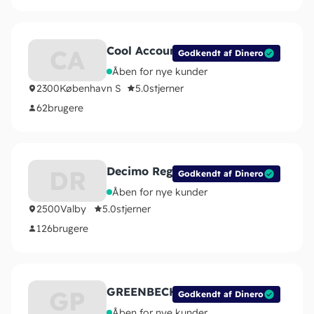
Cool Accounts ApS
CA
Godkendt af Dinero
Åben for nye kunder
2300
København S
5.0
stjerner
62
brugere
Decimo Regnskab ApS
DR
Godkendt af Dinero
Åben for nye kunder
2500
Valby
5.0
stjerner
126
brugere
GREENBECH PARTNERS ApS
GP
Godkendt af Dinero
Åben for nye kunder