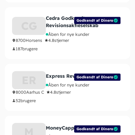
Cedra Godkendt
Godkendt af Dinero
CG
Revisionsaktieselskab
Åben for nye kunder
8700
Horsens
4.8
stjerner
187
brugere
Express Revisor
ER
Godkendt af Dinero
Åben for nye kunder
8000
Aarhus C
4.8
stjerner
52
brugere
MoneyCapp
M
Godkendt af Dinero