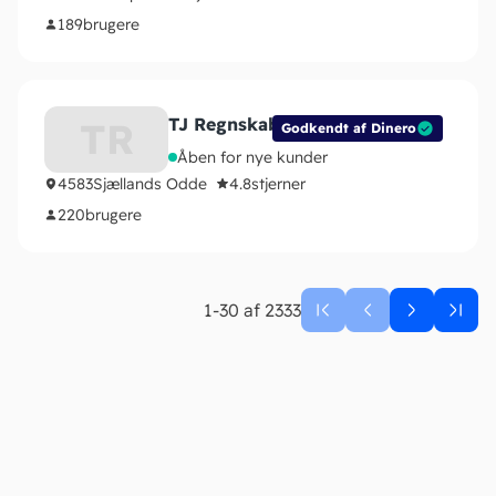
189
brugere
TJ Regnskabsservice
TR
Godkendt af Dinero
Åben for nye kunder
4583
Sjællands Odde
4.8
stjerner
220
brugere
1-30 af 2333