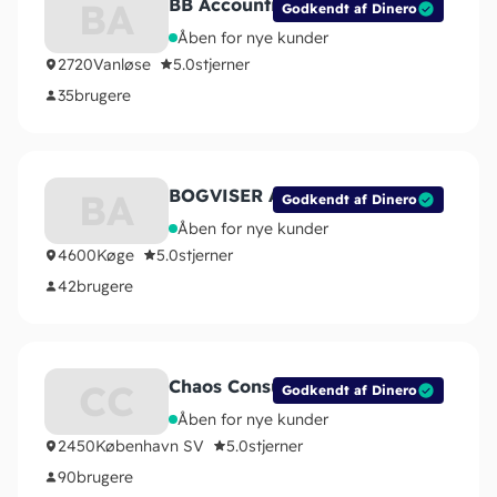
BB Accounting
BA
Godkendt af Dinero
Åben for nye kunder
2720
Vanløse
5.0
stjerner
35
brugere
BOGVISER ApS
BA
Godkendt af Dinero
Åben for nye kunder
4600
Køge
5.0
stjerner
42
brugere
Chaos Consulting Group
CC
Godkendt af Dinero
Åben for nye kunder
2450
København SV
5.0
stjerner
90
brugere