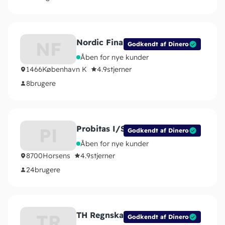
Nordic Finans ApS
NF
Godkendt af Dinero
Åben for nye kunder
1466
København K
4.9
stjerner
8
brugere
Probitas I/S
PI
Godkendt af Dinero
Åben for nye kunder
8700
Horsens
4.9
stjerner
24
brugere
TH Regnskab v/Toke Hansen
TR
Godkendt af Dinero