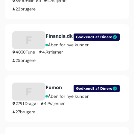
3400
Hillerød
4.9
stjerner
22
brugere
Finanzia.dk
F
Godkendt af Dinero
Åben for nye kunder
4030
Tune
4.9
stjerner
25
brugere
Fumon
F
Godkendt af Dinero
Åben for nye kunder
2791
Dragør
4.9
stjerner
27
brugere