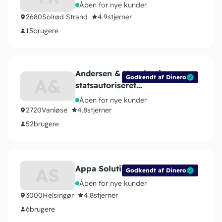
Åben for nye kunder
2680
Solrød Strand
4.9
stjerner
15
brugere
Andersen & Novakovic
Godkendt af Dinero
A&
statsautoriseret
revisionsanpartsselskab
Åben for nye kunder
2720
Vanløse
4.8
stjerner
52
brugere
Appa Solutions
AS
Godkendt af Dinero
Åben for nye kunder
3000
Helsingør
4.8
stjerner
6
brugere