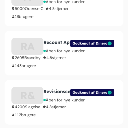
Åben for nye kunder
5000
Odense C
4.8
stjerner
13
brugere
Recount ApS
RA
Godkendt af Dinero
Åben for nye kunder
2605
Brøndby
4.8
stjerner
143
brugere
Revisionscentret – Slagelse
R&
Godkendt af Dinero
Åben for nye kunder
4200
Slagelse
4.8
stjerner
112
brugere