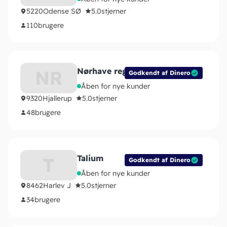
5220
Odense SØ
5.0
stjerner
110
brugere
Nørhave regnskab
NR
Godkendt af Dinero
Åben for nye kunder
9320
Hjallerup
5.0
stjerner
48
brugere
Talium
T
Godkendt af Dinero
Åben for nye kunder
8462
Harlev J
5.0
stjerner
34
brugere