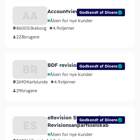
Accountview ApS
AA
Godkendt af Dinero
Åben for nye kunder
8600
Silkeborg
4.9
stjerner
223
brugere
BDF revision ApS
BR
Godkendt af Dinero
Åben for nye kunder
2690
Karlslunde
4.9
stjerner
29
brugere
eRevision Statsautoriseret
Godkendt af Dinero
ES
Revisionsanpartsselskab
Åben for nye kunder