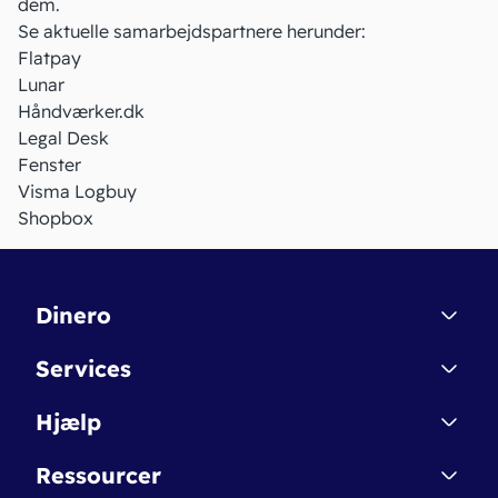
dem.
Se aktuelle samarbejdspartnere herunder:
Flatpay
Lunar
Håndværker.dk
Legal Desk
Fenster
Visma Logbuy
Shopbox
Dinero
Kontakt
Services
Affiliate
Dinero Starter
Hjælp
Betingelser & Sikkerhed
Dinero Starter+
Nye funktioner
Regnskabsordbogen
Ressourcer
Dinero Pro