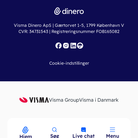
Driftsstatus
Find revisor
Dinero Total
Integrationer
Regnskabslove
Lønsystem
Valutaomregner
Hvem er Dinero for?
Erhvervslån
Ny virksomhed
Visma Dinero ApS | Gærtorvet 1-5, 1799 København V
Online regnskabskurser
CVR: 34731543 | Registreringsnummer FOB165082
Fakturaskabeloner
Iværksætterlegat
Nye funktioner
Roadmap
Cookie-indstillinger
API
Visma Group
Visma i Danmark
Søg
Live chat
Menu
Menu
Hjem