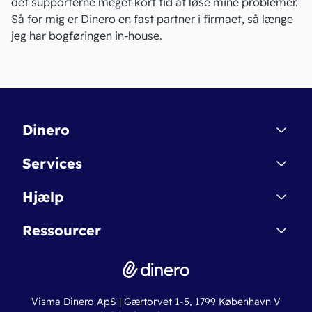
det supporterne meget kort tid at løse mine problemer.
Så for mig er Dinero en fast partner i firmaet, så længe
jeg har bogføringen in-house.
Dinero
Kontakt
Services
Affiliate
Dinero Starter
Hjælp
Betingelser & Sikkerhed
Dinero Starter+
Nye funktioner
Regnskabsordbogen
Ressourcer
Dinero Pro
Driftsstatus
Find revisor
Dinero Total
Integrationer
Regnskabslove
Lønsystem
Valutaomregner
Hvem er Dinero for?
Erhvervslån
Ny virksomhed
Visma Dinero ApS | Gærtorvet 1-5, 1799 København V
Online regnskabskurser