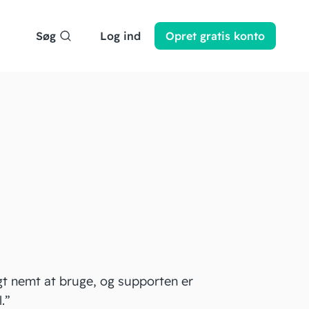
Søg
Log ind
Opret
gratis
konto
gt nemt at bruge, og supporten er
.”