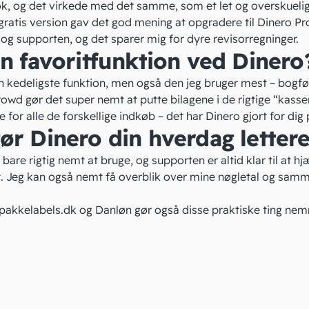
, og det virkede med det samme, som et let og overskuelig
gratis version gav det god mening at opgradere til Dinero P
g supporten, og det sparer mig for dyre revisorregninger.
n favoritfunktion ved Dinero
en kedeligste funktion, men også den jeg bruger mest – bogf
owd gør det super nemt at putte bilagene i de rigtige “kasser”
ne for alle de forskellige indkøb – det har Dinero gjort for dig
ør Dinero din hverdag letter
are rigtig nemt at bruge, og supporten er altid klar til at hj
et. Jeg kan også nemt få overblik over mine nøgletal og sam
 pakkelabels.dk og Danløn gør også disse praktiske ting ne