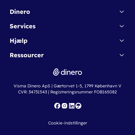
Dinero
Kontakt
Services
Affiliate
Dinero Starter
Hjælp
Betingelser & Sikkerhed
Dinero Starter+
Nye funktioner
Regnskabsordbogen
Ressourcer
Dinero Pro
Driftsstatus
Find revisor
Dinero Total
Integrationer
Regnskabslove
Lønsystem
Valutaomregner
Hvem er Dinero for?
Erhvervslån
Ny virksomhed
Visma Dinero ApS | Gærtorvet 1-5, 1799 København V
Online regnskabskurser
CVR: 34731543 | Registreringsnummer FOB165082
Fakturaskabeloner
Iværksætterlegat
Nye funktioner
Roadmap
Cookie-indstillinger
API