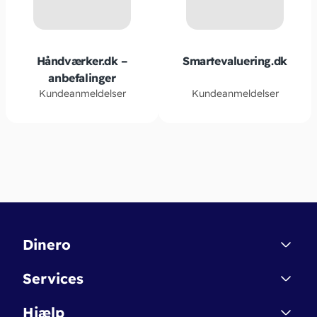
Håndværker.dk –
Smartevaluering.dk
anbefalinger
Kundeanmeldelser
Kundeanmeldelser
Dinero
Kontakt
Services
Affiliate
Dinero Starter
Hjælp
Betingelser & Sikkerhed