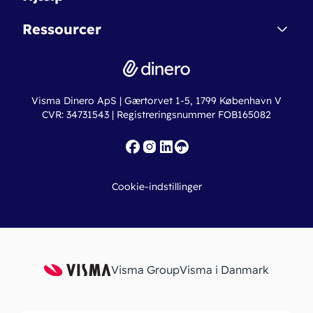
Dinero Starter+
Nye funktioner
Regnskabsordbogen
Ressourcer
Dinero Pro
Driftsstatus
Find revisor
Dinero Total
Integrationer
Regnskabslove
Lønsystem
Valutaomregner
Hvem er Dinero for?
Erhvervslån
Ny virksomhed
Visma Dinero ApS | Gærtorvet 1-5, 1799 København V
Online regnskabskurser
CVR: 34731543 | Registreringsnummer FOB165082
Fakturaskabeloner
Iværksætterlegat
Nye funktioner
Roadmap
Cookie-indstillinger
API
Visma Group
Visma i Danmark