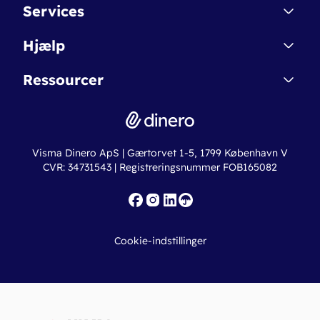
Kontakt
Services
Affiliate
Dinero Starter
Hjælp
Betingelser & Sikkerhed
Dinero Starter+
Nye funktioner
Regnskabsordbogen
Ressourcer
Dinero Pro
Driftsstatus
Find revisor
Dinero Total
Integrationer
Regnskabslove
Lønsystem
Valutaomregner
Hvem er Dinero for?
Erhvervslån
Ny virksomhed
Visma Dinero ApS | Gærtorvet 1-5, 1799 København V
Online regnskabskurser
CVR: 34731543 | Registreringsnummer FOB165082
Fakturaskabeloner
Iværksætterlegat
Nye funktioner
Roadmap
Cookie-indstillinger
API