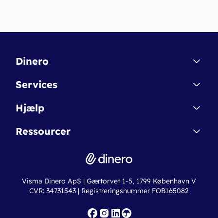
Dinero
Kontakt
Services
Affiliate
Dinero Starter
Hjælp
Betingelser & Sikkerhed
Dinero Starter+
Nye funktioner
Regnskabsordbogen
Ressourcer
Dinero Pro
Driftsstatus
Find revisor
Dinero Total
Integrationer
Regnskabslove
Lønsystem
Valutaomregner
Hvem er Dinero for?
Erhvervslån
Ny virksomhed
Visma Dinero ApS | Gærtorvet 1-5, 1799 København V
Online regnskabskurser
CVR: 34731543 | Registreringsnummer FOB165082
Fakturaskabeloner
Iværksætterlegat
Nye funktioner