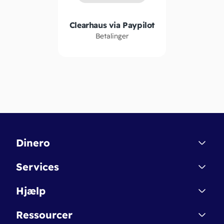
Clearhaus via Paypilot
Betalinger
Dinero
Kontakt
Services
Affiliate
Dinero Starter
Hjælp
Betingelser & Sikkerhed
Dinero Starter+
Nye funktioner
Regnskabsordbogen
Ressourcer
Dinero Pro