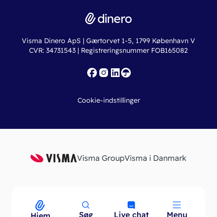
Driftsstatus
Find revisor
Dinero Total
Integrationer
Regnskabslove
Lønsystem
Valutaomregner
Hvem er Dinero for?
Erhvervslån
Ny virksomhed
Visma Dinero ApS | Gærtorvet 1-5, 1799 København V
Online regnskabskurser
CVR: 34731543 | Registreringsnummer FOB165082
Fakturaskabeloner
Iværksætterlegat
Nye funktioner
Roadmap
Cookie-indstillinger
API
Visma Group
Visma i Danmark
Søg
Live chat
Menu
Menu
Hjem