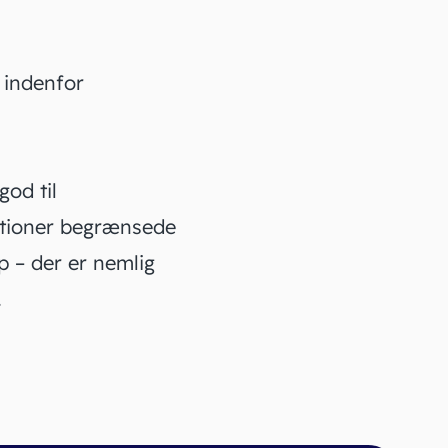
 indenfor
god til
ktioner begrænsede
p – der er nemlig
.