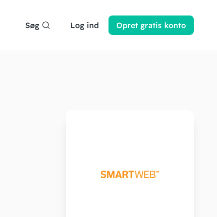
Søg
Log ind
Opret
gratis
konto