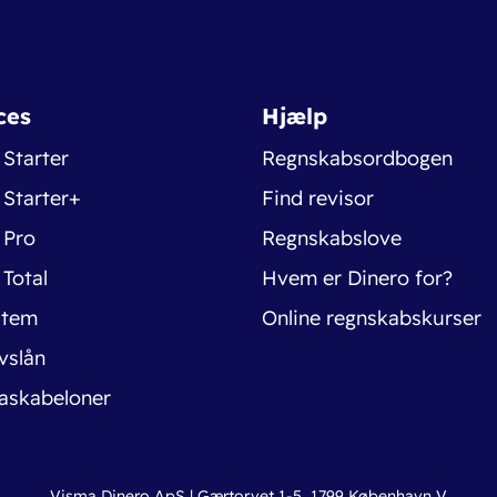
ces
Hjælp
 Starter
Regnskabsordbogen
 Starter+
Find revisor
 Pro
Regnskabslove
 Total
Hvem er Dinero for?
stem
Online regnskabskurser
vslån
askabeloner
Visma Dinero ApS | Gærtorvet 1-5, 1799 København V