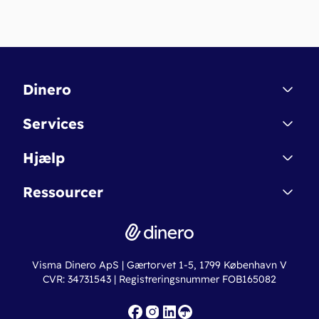
Dinero
Kontakt
Services
Affiliate
Dinero Starter
Hjælp
Betingelser & Sikkerhed
Dinero Starter+
Nye funktioner
Regnskabsordbogen
Ressourcer
Dinero Pro
Driftsstatus
Find revisor
Dinero Total
Integrationer
Regnskabslove
Lønsystem
Valutaomregner
Hvem er Dinero for?
Erhvervslån
Ny virksomhed
Visma Dinero ApS | Gærtorvet 1-5, 1799 København V
Online regnskabskurser
CVR: 34731543 | Registreringsnummer FOB165082
Fakturaskabeloner
Iværksætterlegat
Nye funktioner