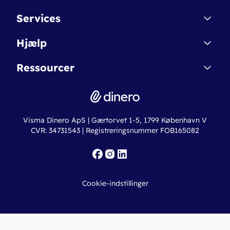
Kontakt
Services
Affiliate
Dinero Starter
Hjælp
Betingelser & Sikkerhed
Dinero Starter+
Nye funktioner
Regnskabsordbogen
Ressourcer
Dinero Pro
Driftsstatus
Find revisor
Dinero Total
Integrationer
Regnskabslove
Lønsystem
Valutaomregner
Hvem er Dinero for?
Erhvervslån
Ny virksomhed
Visma Dinero ApS | Gærtorvet 1-5, 1799 København V
Online regnskabskurser
CVR: 34731543 | Registreringsnummer FOB165082
Fakturaskabeloner
Iværksætterlegat
Nye funktioner
Roadmap
Cookie-indstillinger
API