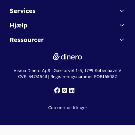
Kontakt
Services
Affiliate
Dinero Starter
Hjælp
Betingelser & Sikkerhed
Dinero Starter+
Nye funktioner
Regnskabsordbogen
Ressourcer
Dinero Pro
Driftsstatus
Find revisor
Dinero Total
Integrationer
Regnskabslove
Lønsystem
Valutaomregner
Hvem er Dinero for?
Erhvervslån
Ny virksomhed
Visma Dinero ApS | Gærtorvet 1-5, 1799 København V
Online regnskabskurser
CVR: 34731543 | Registreringsnummer FOB165082
Fakturaskabeloner
Iværksætterlegat
Nye funktioner
Roadmap
Cookie-indstillinger
API