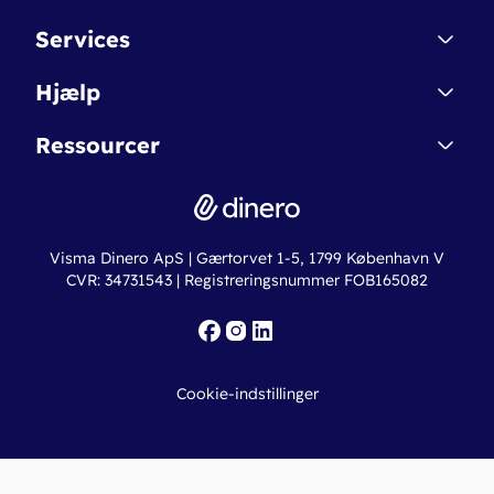
Kontakt
Services
Affiliate
Dinero Starter
Hjælp
Betingelser & Sikkerhed
Dinero Starter+
Nye funktioner
Regnskabsordbogen
Ressourcer
Dinero Pro
Driftsstatus
Find revisor
Dinero Total
Integrationer
Regnskabslove
Lønsystem
Valutaomregner
Hvem er Dinero for?
Erhvervslån
Ny virksomhed
Visma Dinero ApS | Gærtorvet 1-5, 1799 København V
Online regnskabskurser
CVR: 34731543 | Registreringsnummer FOB165082
Fakturaskabeloner
Iværksætterlegat
Nye funktioner
Roadmap
Cookie-indstillinger
API