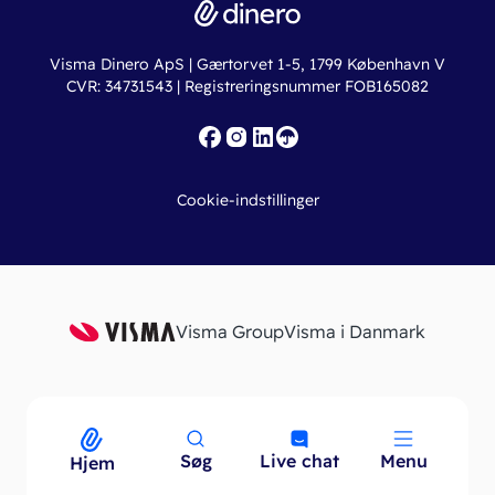
Regnskabslove
Lønsystem
Valutaomregner
Hvem er Dinero for?
Erhvervslån
Ny virksomhed
Visma Dinero ApS | Gærtorvet 1-5, 1799 København V
Online regnskabskurser
CVR: 34731543 | Registreringsnummer FOB165082
Fakturaskabeloner
Iværksætterlegat
Nye funktioner
Roadmap
Cookie-indstillinger
API
Visma Group
Visma i Danmark
Søg
Live chat
Menu
Menu
Hjem