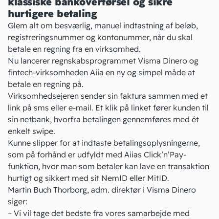
klassiske bankoverførsel og sikre
hurtigere betaling
Glem alt om besværlig, manuel indtastning af beløb,
registreringsnummer og kontonummer, når du skal
betale en regning fra en virksomhed.
Nu lancerer regnskabsprogrammet Visma Dinero og
fintech-virksomheden Aiia en ny og simpel måde at
betale en regning på.
Virksomhedsejeren sender sin faktura sammen med et
link på sms eller e-mail. Et klik på linket fører kunden til
sin netbank, hvorfra betalingen gennemføres med ét
enkelt swipe.
Kunne slipper for at indtaste betalingsoplysningerne,
som på forhånd er udfyldt med Aiias Click’n’Pay-
funktion, hvor man som betaler kan lave en transaktion
hurtigt og sikkert med sit NemID eller MitID.
Martin Buch Thorborg, adm. direktør i Visma Dinero
siger:
– Vi vil tage det bedste fra vores samarbejde med