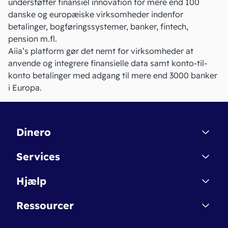
understøtter finansiel innovation for mere end 100
danske og europæiske virksomheder indenfor
betalinger, bogføringssystemer, banker, fintech,
pension m.fl.
Aiia’s platform gør det nemt for virksomheder at
anvende og integrere finansielle data samt konto-til-
konto betalinger med adgang til mere end 3000 banker
i Europa.
Dinero
Kontakt
Services
Affiliate
Dinero Starter
Hjælp
Betingelser & Sikkerhed
Dinero Starter+
Nye funktioner
Regnskabsordbogen
Ressourcer
Dinero Pro
Driftsstatus
Find revisor
Dinero Total
Integrationer