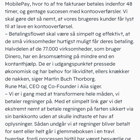
MobilePay, hvor to af tre fakturaer betales indenfor 48
timer, og gentage succesen med kontooverførsler. Vi
skal gøre det så nemt, at vores brugeres kunder får lyst
til at lave en kontooverførsel.
– Betalingsflowet skal være så simpelt og effektivt, at
de små virksomheder hurtigst muligt får deres betaling.
Halvdelen af de 77.000 virksomheder, som bruger
Dinero, har en årsomsætning på mindre end en
kontanthjælp. De er i udgangspunktet pressede
økonomisk og har behov for likviditet, ellers knækker
de nakken, siger Martin Buch Thorborg.
Rune Mai, CEO og Co-Founder i Aiia siger.
– Vi er i gang med at transformere hele måden, vi
betaler regninger på. Med et simpelt link gør vi det
ekstremt nemt at betale regningen på farten sikkert via
sin bankkonto uden at skulle indtaste et hav af
oplysninger. Sådan undgår vi at regninger bliver betalt
for sent eller helt går i glemmeboksen i en travl
hverdag, fordi processen hidtil har været besværlig og