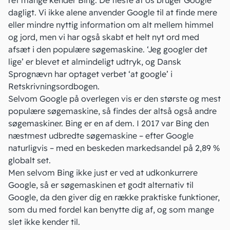
ret mange kender Bing. De fleste af os bruger Google
dagligt. Vi ikke alene anvender Google til at finde mere
eller mindre nyttig information om alt mellem himmel
og jord, men vi har også skabt et helt nyt ord med
afsæt i den populære søgemaskine. ‘Jeg googler det
lige’ er blevet et almindeligt udtryk, og Dansk
Sprognævn har optaget verbet ‘at google’ i
Retskrivningsordbogen.
Selvom Google på overlegen vis er den største og mest
populære søgemaskine, så findes der altså også andre
søgemaskiner. Bing er en af dem. I 2017 var Bing den
næstmest udbredte søgemaskine – efter Google
naturligvis – med en beskeden markedsandel på 2,89 %
globalt set.
Men selvom Bing ikke just er ved at udkonkurrere
Google, så er søgemaskinen et godt alternativ til
Google, da den giver dig en række praktiske funktioner,
som du med fordel kan benytte dig af, og som mange
slet ikke kender til.