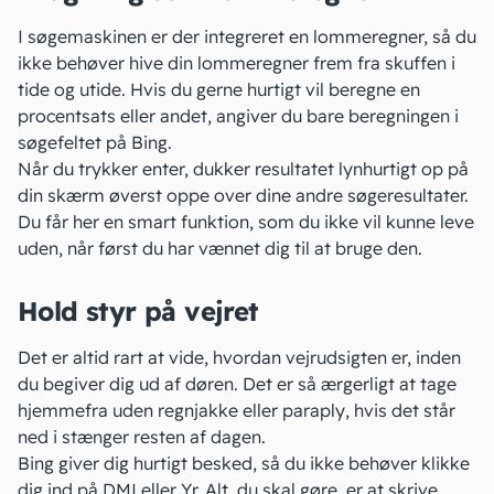
I søgemaskinen er der integreret en lommeregner, så du
ikke behøver hive din lommeregner frem fra skuffen i
tide og utide. Hvis du gerne hurtigt vil beregne en
procentsats eller andet, angiver du bare beregningen i
søgefeltet på Bing.
Når du trykker enter, dukker resultatet lynhurtigt op på
din skærm øverst oppe over dine andre søgeresultater.
Du får her en smart funktion, som du ikke vil kunne leve
uden, når først du har vænnet dig til at bruge den.
Hold styr på vejret
Det er altid rart at vide, hvordan vejrudsigten er, inden
du begiver dig ud af døren. Det er så ærgerligt at tage
hjemmefra uden regnjakke eller paraply, hvis det står
ned i stænger resten af dagen.
Bing giver dig hurtigt besked, så du ikke behøver klikke
dig ind på DMI eller Yr. Alt, du skal gøre, er at skrive