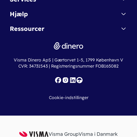
Affiliate
Dinero Starter
Hjælp
Betingelser & Sikkerhed
Dinero Starter+
Nye funktioner
Regnskabsordbogen
Ressourcer
Dinero Pro
Driftsstatus
Find revisor
Dinero Total
Integrationer
Regnskabslove
Lønsystem
Valutaomregner
Hvem er Dinero for?
Erhvervslån
Ny virksomhed
Visma Dinero ApS | Gærtorvet 1-5, 1799 København V
Online regnskabskurser
CVR: 34731543 | Registreringsnummer FOB165082
Fakturaskabeloner
Iværksætterlegat
Nye funktioner
Roadmap
Cookie-indstillinger
API
Visma Group
Visma i Danmark