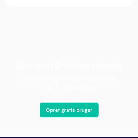
Gør som
0
virksomheder
Brug Danmarks mest anbefalede
regnskabsprogram
Opret gratis bruger