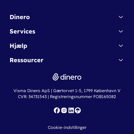
Dinero
Kontakt
Services
Affiliate
Dinero Starter
Hjælp
Betingelser & Sikkerhed
Dinero Starter+
Nye funktioner
Regnskabsordbogen
Ressourcer
Dinero Pro
Driftsstatus
Find revisor
Dinero Total
Integrationer
Regnskabslove
Lønsystem
Valutaomregner
Hvem er Dinero for?
Erhvervslån
Ny virksomhed
Visma Dinero ApS | Gærtorvet 1-5, 1799 København V
Online regnskabskurser
CVR: 34731543 | Registreringsnummer FOB165082
Fakturaskabeloner
Iværksætterlegat
Nye funktioner
Roadmap
Cookie-indstillinger
API