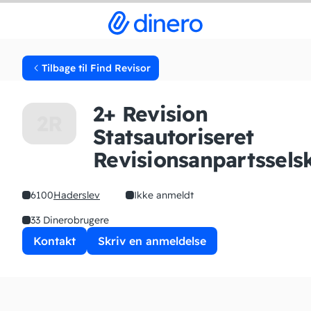
Tilbage til Find Revisor
2+ Revision
2R
Statsautoriseret
Revisionsanpartssels
6100
Haderslev
Ikke anmeldt
33 Dinerobrugere
Kontakt
Skriv en anmeldelse