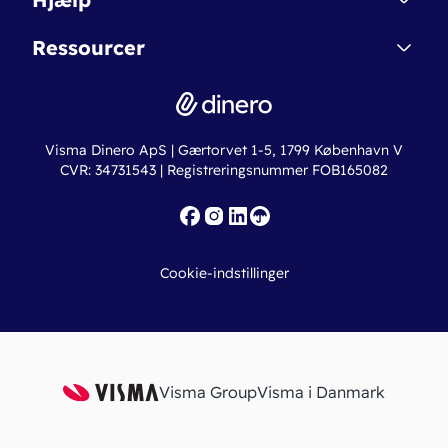
Betingelser & Sikkerhed
Dinero Starter+
Nye funktioner
Regnskabsordbogen
Ressourcer
Dinero Pro
Driftsstatus
Find revisor
Dinero Total
Integrationer
Regnskabslove
Lønsystem
Valutaomregner
Hvem er Dinero for?
Erhvervslån
Ny virksomhed
Visma Dinero ApS | Gærtorvet 1-5, 1799 København V
Online regnskabskurser
CVR: 34731543 | Registreringsnummer FOB165082
Fakturaskabeloner
Iværksætterlegat
Nye funktioner
Roadmap
Cookie-indstillinger
API
Visma Group
Visma i Danmark