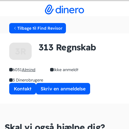
Tilbage til Find Revisor
313 Regnskab
3R
6051
Almind
Ikke anmeldt
3 Dinerobrugere
Kontakt
Skriv en anmeldelse
Skal vi også hjælpe dig?