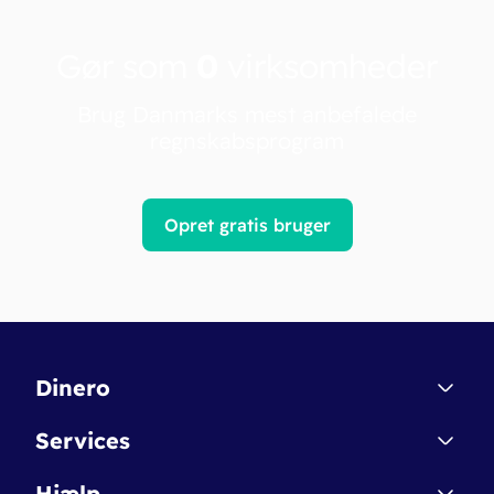
Gør som
0
virksomheder
Brug Danmarks mest anbefalede
regnskabsprogram
Opret gratis bruger
Dinero
Kontakt
Services
Affiliate
Dinero Starter
Hjælp