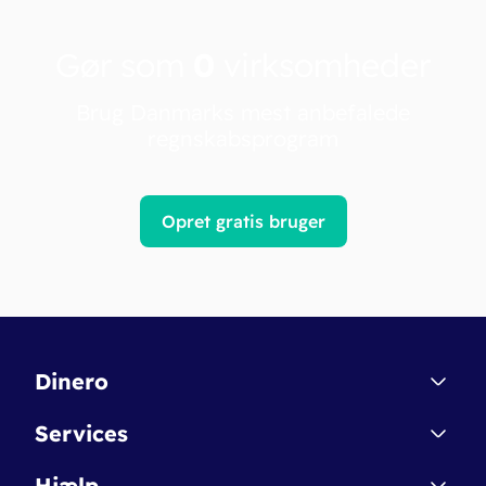
Gør som
0
virksomheder
Brug Danmarks mest anbefalede
regnskabsprogram
Opret gratis bruger
Dinero
Kontakt
Services
Affiliate
Dinero Starter
Hjælp