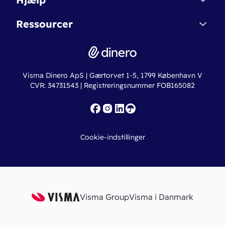
Betingelser & Sikkerhed
Dinero Starter+
Nye funktioner
Regnskabsordbogen
Ressourcer
Dinero Pro
Driftsstatus
Find revisor
Dinero Total
Integrationer
Regnskabslove
Lønsystem
Valutaomregner
Hvem er Dinero for?
Erhvervslån
Ny virksomhed
Visma Dinero ApS | Gærtorvet 1-5, 1799 København V
Online regnskabskurser
CVR: 34731543 | Registreringsnummer FOB165082
Fakturaskabeloner
Iværksætterlegat
Nye funktioner
Roadmap
Cookie-indstillinger
API
Visma Group
Visma i Danmark