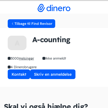
Tilbage til Find Revisor
A-counting
A
3000
Helsingør
Ikke anmeldt
4 Dinerobrugere
Kontakt
Skriv en anmeldelse
Skal vi også hjælpe dig?