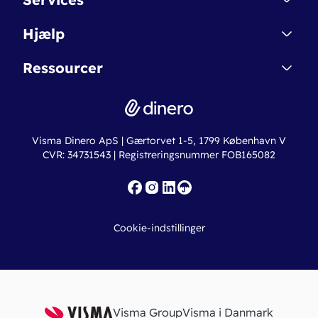
Affiliate
Dinero Starter
Hjælp
Betingelser & Sikkerhed
Dinero Starter+
Nye funktioner
Regnskabsordbogen
Ressourcer
Dinero Pro
Driftsstatus
Find revisor
Dinero Total
Integrationer
Regnskabslove
Lønsystem
Valutaomregner
Hvem er Dinero for?
Erhvervslån
Ny virksomhed
Visma Dinero ApS | Gærtorvet 1-5, 1799 København V
Online regnskabskurser
CVR: 34731543 | Registreringsnummer FOB165082
Fakturaskabeloner
Iværksætterlegat
Nye funktioner
Roadmap
Cookie-indstillinger
API
Visma Group
Visma i Danmark