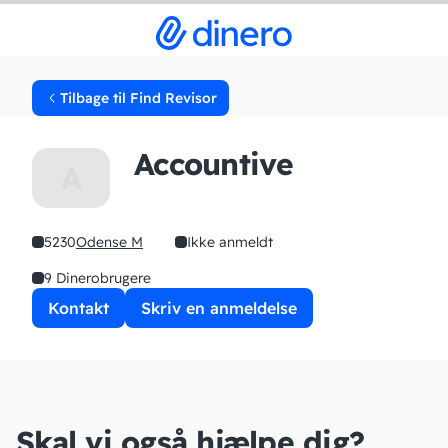
Tilbage til Find Revisor
Accountive
A
5230
Odense M
Ikke anmeldt
9 Dinerobrugere
Kontakt
Skriv en anmeldelse
Skal vi også hjælpe dig?