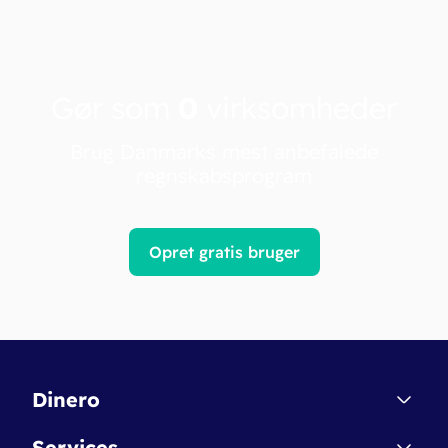
Gør som
0
virksomheder
Brug Danmarks mest anbefalede
regnskabsprogram
Opret gratis bruger
Dinero
Kontakt
Services