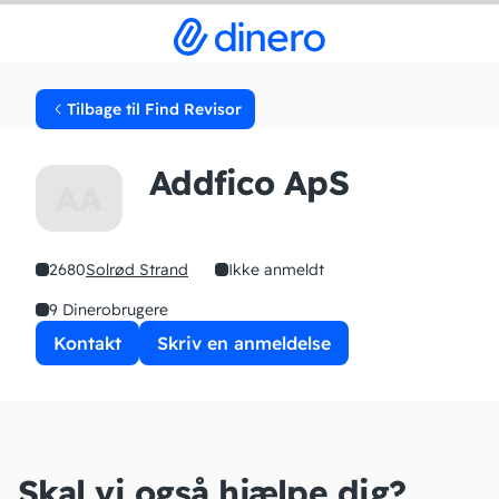
Tilbage til Find Revisor
Addfico ApS
AA
2680
Solrød Strand
Ikke anmeldt
9 Dinerobrugere
Kontakt
Skriv en anmeldelse
Skal vi også hjælpe dig?