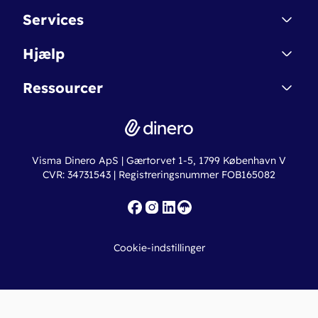
Kontakt
Services
Affiliate
Dinero Starter
Hjælp
Betingelser & Sikkerhed
Dinero Starter+
Nye funktioner
Regnskabsordbogen
Ressourcer
Dinero Pro
Driftsstatus
Find revisor
Dinero Total
Integrationer
Regnskabslove
Lønsystem
Valutaomregner
Hvem er Dinero for?
Erhvervslån
Ny virksomhed
Visma Dinero ApS | Gærtorvet 1-5, 1799 København V
Online regnskabskurser
CVR: 34731543 | Registreringsnummer FOB165082
Fakturaskabeloner
Iværksætterlegat
Nye funktioner
Roadmap
Cookie-indstillinger
API