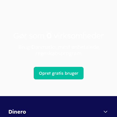
Gør som
0
virksomheder
Brug Danmarks mest anbefalede
regnskabsprogram
Opret gratis bruger
Dinero