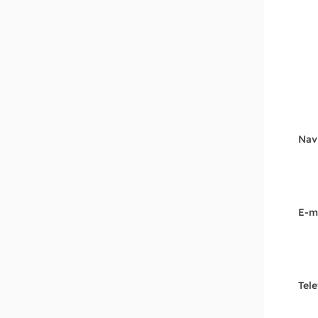
Nav
E-m
Tel