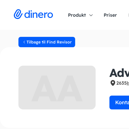
Produkt
Priser
Tilbage til Find Revisor
AA
Adv
2635
I
Kont