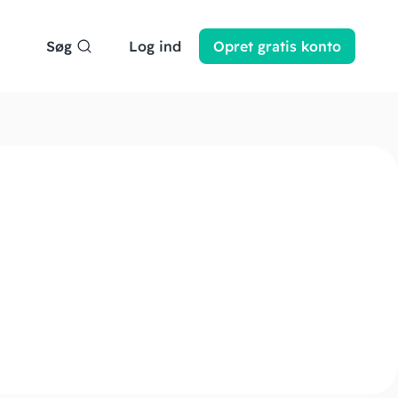
Søg
Log ind
Opret
gratis
konto