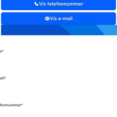
Vis telefonnummer
Vis e-mail
n
*
ail
*
efonnummer
*