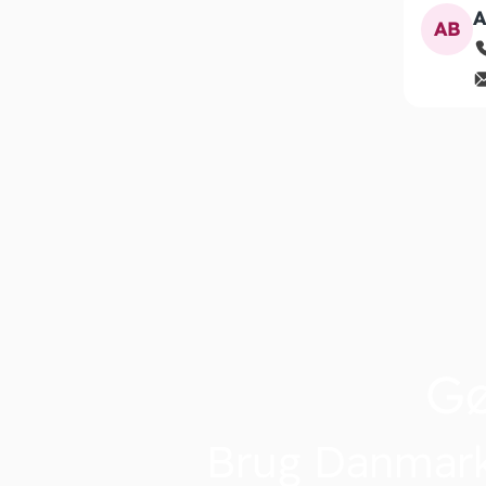
A
AB
G
Brug Danmark