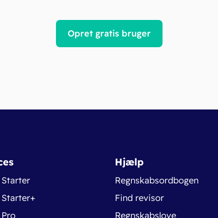
Opret gratis bruger
ces
Hjælp
 Starter
Regnskabsordbogen
 Starter+
Find revisor
 Pro
Regnskabslove