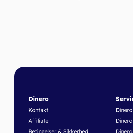
Dinero
Servi
Kontakt
Dinero
Affiliate
Dinero
Betingelser & Sikkerhed
Dinero