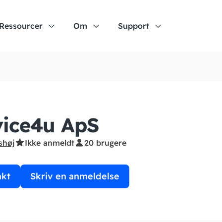
Ressourcer
Om
Support
ice4u ApS
shøj
Ikke anmeldt
20 brugere
akt
Skriv en anmeldelse