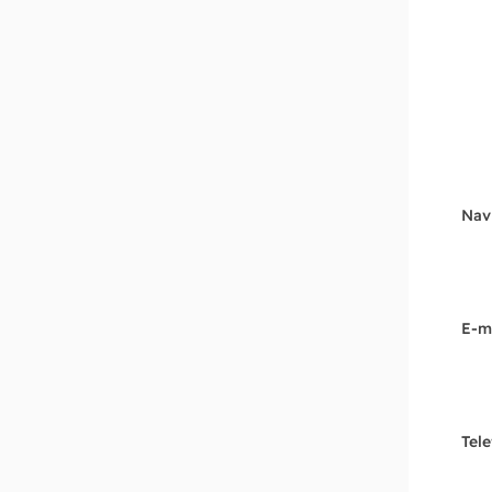
Nav
E-m
Tel