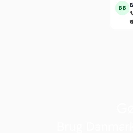
B
BB
G
Brug Danmark