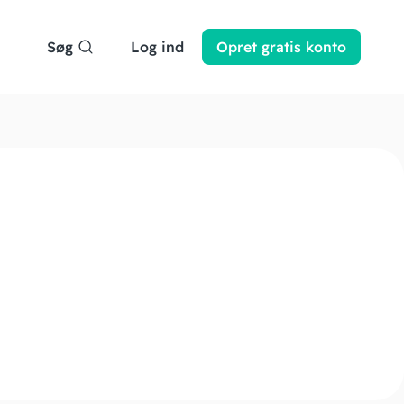
Søg
Log ind
Opret
gratis
konto