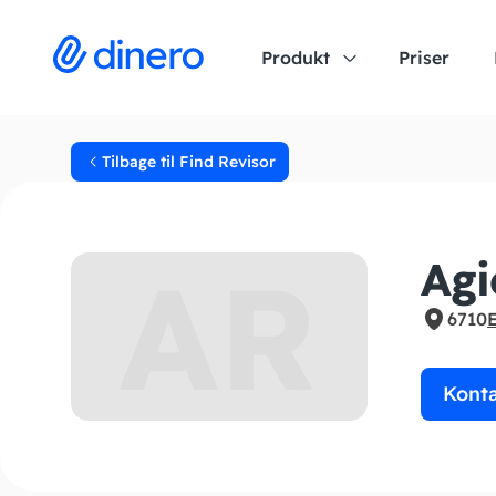
Produkt
Priser
Tilbage til Find Revisor
AR
Agi
6710
Kont