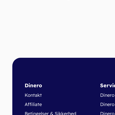
Dinero
Servi
Kontakt
Dinero
Affiliate
Dinero
Betingelser & Sikkerhed
Dinero