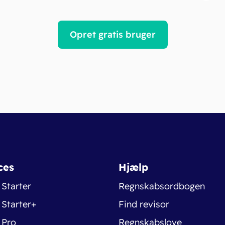
Opret gratis bruger
ces
Hjælp
 Starter
Regnskabsordbogen
 Starter+
Find revisor
 Pro
Regnskabslove