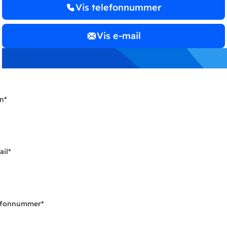
Vis telefonnummer
Vis e-mail
n
*
ail
*
efonnummer
*