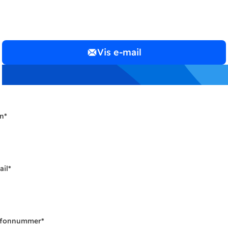
Vis e-mail
n
*
ail
*
efonnummer
*