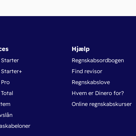
ces
Hjælp
 Starter
Regnskabsordbogen
 Starter+
Find revisor
 Pro
Regnskabslove
 Total
Hvem er Dinero for?
stem
Online regnskabskurser
vslån
askabeloner