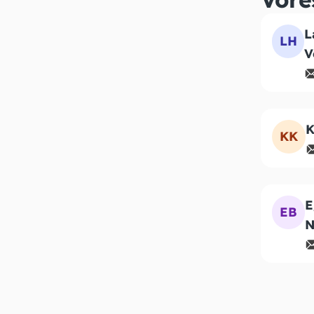
L
LH
V
K
KK
E
EB
N