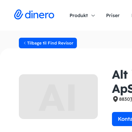
Produkt
Priser
Tilbage til Find Revisor
Alt
AI
Ap
8830
Kont