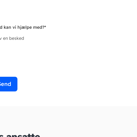
d kan vi hjælpe med?
*
iv en besked
Send
s ansatte