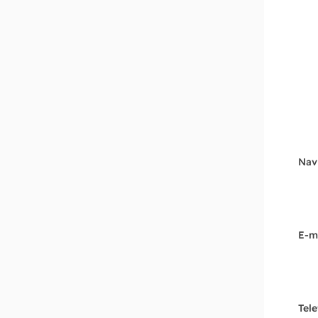
Nav
E-m
Tel