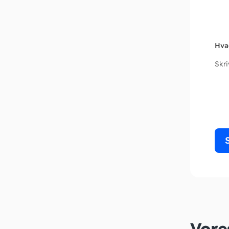
Hva
Skr
Vore