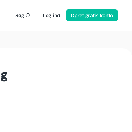
Søg
Log ind
Opret
gratis
konto
ng