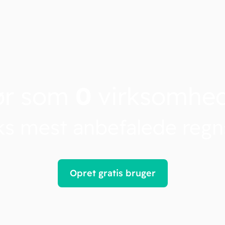
ør som
0
virksomhe
s mest anbefalede reg
Opret gratis bruger