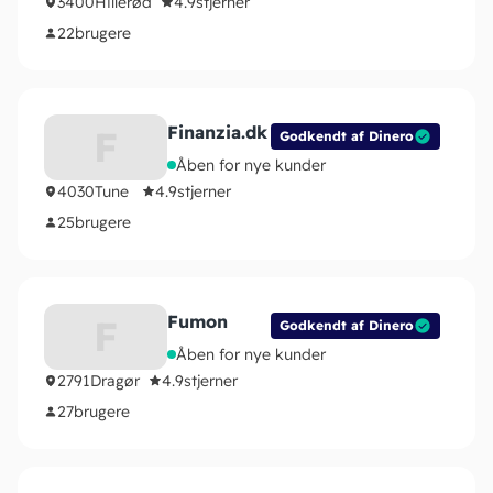
3400
Hillerød
4.9
stjerner
22
brugere
Finanzia.dk
F
Godkendt af Dinero
Åben for nye kunder
4030
Tune
4.9
stjerner
25
brugere
Fumon
F
Godkendt af Dinero
Åben for nye kunder
2791
Dragør
4.9
stjerner
27
brugere