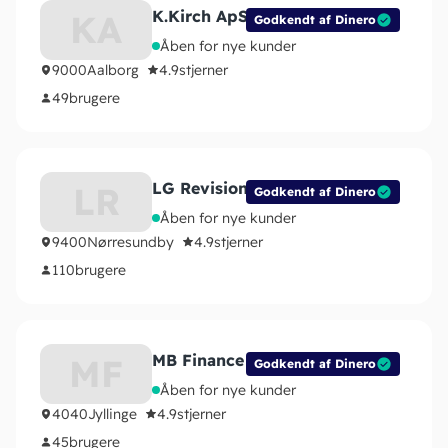
K.Kirch ApS
KA
Godkendt af Dinero
Åben for nye kunder
9000
Aalborg
4.9
stjerner
49
brugere
LG Revision I/S
LR
Godkendt af Dinero
Åben for nye kunder
9400
Nørresundby
4.9
stjerner
110
brugere
MB Finance
MF
Godkendt af Dinero
Åben for nye kunder
4040
Jyllinge
4.9
stjerner
45
brugere