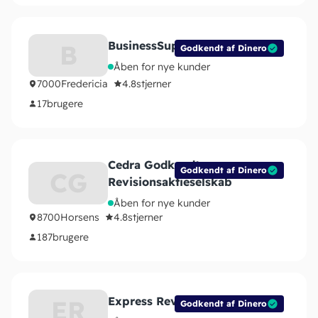
BusinessSupport.dk
B
Godkendt af Dinero
Åben for nye kunder
7000
Fredericia
4.8
stjerner
17
brugere
Cedra Godkendt
Godkendt af Dinero
CG
Revisionsaktieselskab
Åben for nye kunder
8700
Horsens
4.8
stjerner
187
brugere
Express Revisor
ER
Godkendt af Dinero