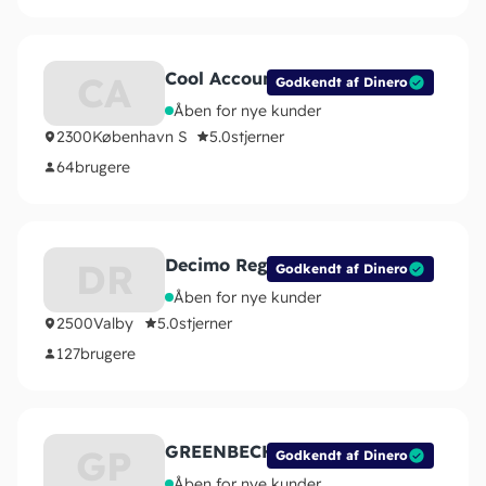
Cool Accounts ApS
CA
Godkendt af Dinero
Åben for nye kunder
2300
København S
5.0
stjerner
64
brugere
Decimo Regnskab ApS
DR
Godkendt af Dinero
Åben for nye kunder
2500
Valby
5.0
stjerner
127
brugere
GREENBECH PARTNERS ApS
GP
Godkendt af Dinero
Åben for nye kunder