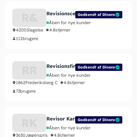
Revisionscentret – Slagelse
R&
Godkendt af Dinero
Åben for nye kunder
4200
Slagelse
4.8
stjerner
112
brugere
Revisionsfirmaet Revico ApS
RR
Godkendt af Dinero
Åben for nye kunder
1862
Frederiksberg C
4.8
stjerner
73
brugere
Revisor Karl Sørensen
RK
Godkendt af Dinero
Åben for nye kunder
3630
Jægerspris
4.8
stjerner