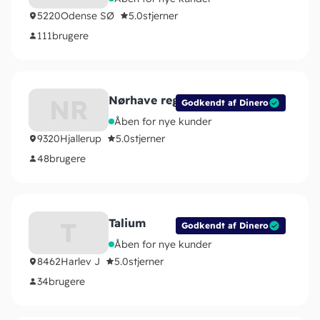
5220
Odense SØ
5.0
stjerner
111
brugere
Nørhave regnskab
NR
Godkendt af Dinero
Åben for nye kunder
9320
Hjallerup
5.0
stjerner
48
brugere
Talium
T
Godkendt af Dinero
Åben for nye kunder
8462
Harlev J
5.0
stjerner
34
brugere