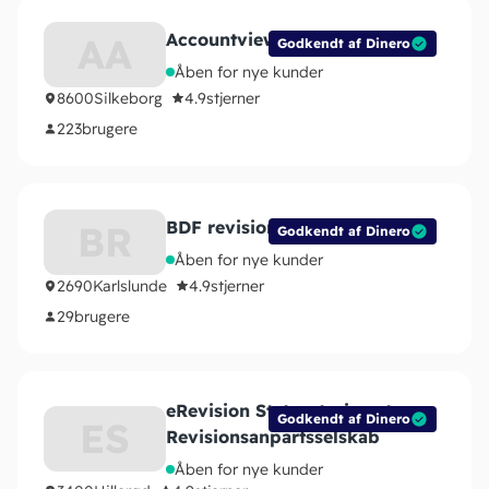
Accountview ApS
AA
Godkendt af Dinero
Åben for nye kunder
8600
Silkeborg
4.9
stjerner
223
brugere
BDF revision ApS
BR
Godkendt af Dinero
Åben for nye kunder
2690
Karlslunde
4.9
stjerner
29
brugere
eRevision Statsautoriseret
Godkendt af Dinero
ES
Revisionsanpartsselskab
Åben for nye kunder