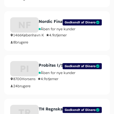
Nordic Finans ApS
NF
Godkendt af Dinero
Åben for nye kunder
1466
København K
4.9
stjerner
8
brugere
Probitas I/S
PI
Godkendt af Dinero
Åben for nye kunder
8700
Horsens
4.9
stjerner
24
brugere
TH Regnskab v/Toke Hansen
TR
Godkendt af Dinero