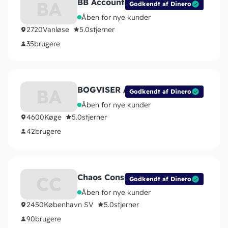
BB Accounting
BA
Godkendt af Dinero
Åben for nye kunder
2720
Vanløse
5.0
stjerner
35
brugere
BOGVISER ApS
BA
Godkendt af Dinero
Åben for nye kunder
4600
Køge
5.0
stjerner
42
brugere
Chaos Consulting Group
CC
Godkendt af Dinero
Åben for nye kunder
2450
København SV
5.0
stjerner
90
brugere