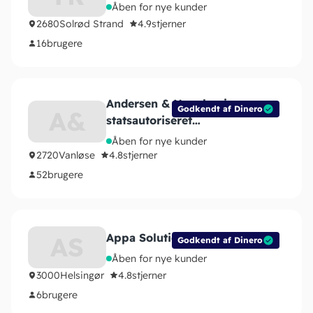
Åben for nye kunder
2680
Solrød Strand
4.9
stjerner
16
brugere
Andersen & Novakovic
Godkendt af Dinero
A&
statsautoriseret
revisionsanpartsselskab
Åben for nye kunder
2720
Vanløse
4.8
stjerner
52
brugere
Appa Solutions
AS
Godkendt af Dinero
Åben for nye kunder
3000
Helsingør
4.8
stjerner
6
brugere