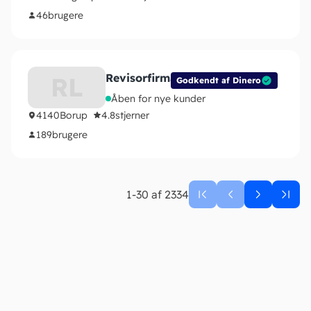
46
brugere
Revisorfirmaet Lysehøj ApS
RL
Godkendt af Dinero
Åben for nye kunder
4140
Borup
4.8
stjerner
189
brugere
1-30 af 2334