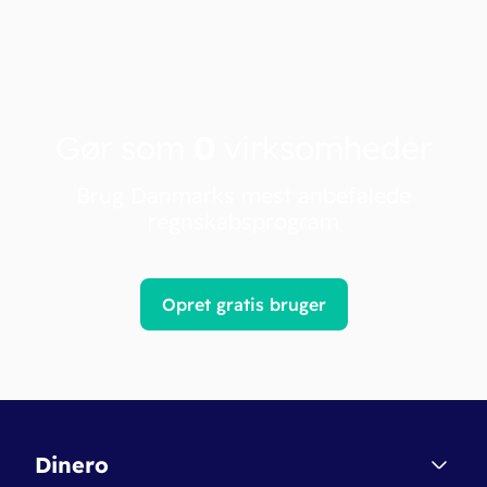
Gør som
0
virksomheder
Brug Danmarks mest anbefalede
regnskabsprogram
Opret gratis bruger
Dinero