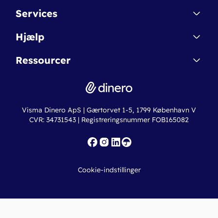
Kontakt
Services
Affiliate
Dinero Starter
Hjælp
Betingelser & Sikkerhed
Dinero Starter+
Nye funktioner
Regnskabsordbogen
Ressourcer
Dinero Pro
Driftsstatus
Find revisor
Dinero Total
Integrationer
Regnskabslove
Lønsystem
Valutaomregner
Hvem er Dinero for?
Erhvervslån
Ny virksomhed
Visma Dinero ApS | Gærtorvet 1-5, 1799 København V
Online regnskabskurser
CVR: 34731543 | Registreringsnummer FOB165082
Fakturaskabeloner
Iværksætterlegat
Nye funktioner
Roadmap
Cookie-indstillinger
API