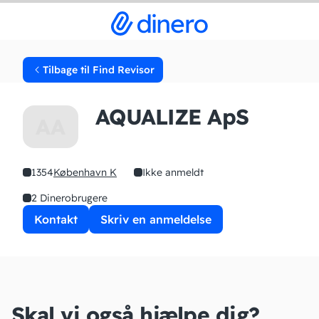
Tilbage til Find Revisor
AQUALIZE ApS
AA
1354
København K
Ikke anmeldt
2 Dinerobrugere
Kontakt
Skriv en anmeldelse
Skal vi også hjælpe dig?