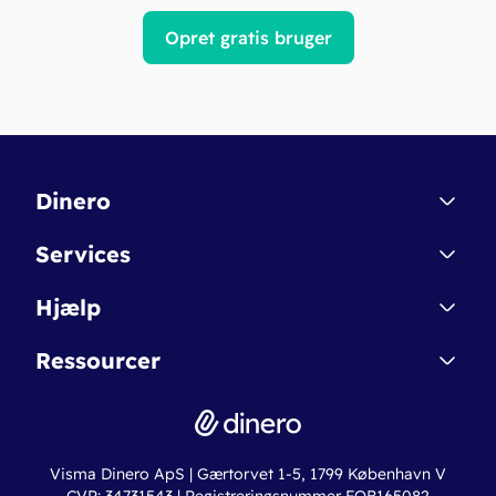
Opret gratis bruger
Dinero
Kontakt
Services
Affiliate
Dinero Starter
Hjælp
Betingelser & Sikkerhed
Dinero Starter+
Nye funktioner
Regnskabsordbogen
Ressourcer
Dinero Pro
Driftsstatus
Find revisor
Dinero Total
Integrationer
Regnskabslove
Lønsystem
Valutaomregner
Hvem er Dinero for?
Erhvervslån
Ny virksomhed
Visma Dinero ApS | Gærtorvet 1-5, 1799 København V
Online regnskabskurser