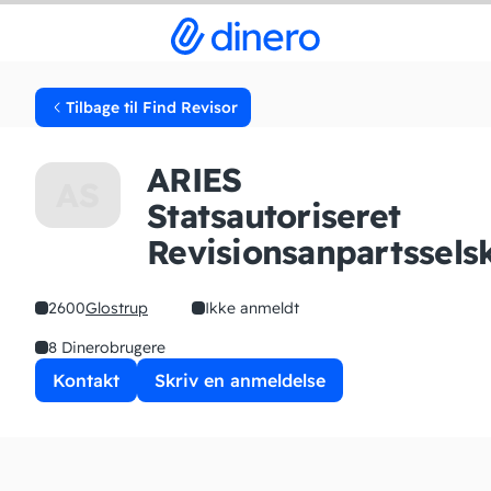
Tilbage til Find Revisor
ARIES
AS
Statsautoriseret
Revisionsanpartssels
2600
Glostrup
Ikke anmeldt
8 Dinerobrugere
Kontakt
Skriv en anmeldelse