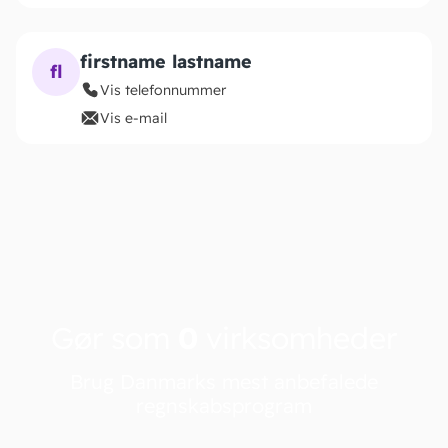
firstname lastname
fl
Vis telefonnummer
Vis e-mail
Gør som
0
virksomheder
Brug Danmarks mest anbefalede
regnskabsprogram