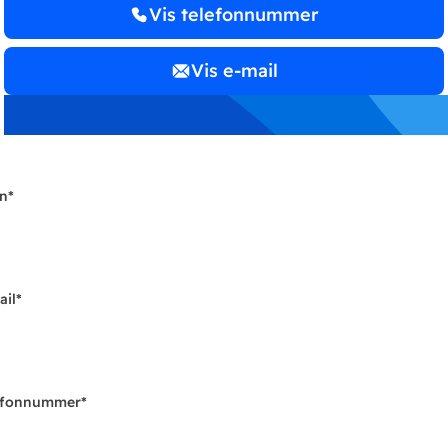
Vis telefonnummer
Vis e-mail
n
*
ail
*
efonnummer
*