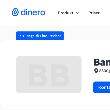
Produkt
Priser
Tilbage til Find Revisor
BB
Ban
8800
Kont