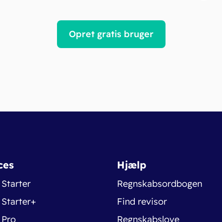
Opret gratis bruger
ces
Hjælp
 Starter
Regnskabsordbogen
 Starter+
Find revisor
 Pro
Regnskabslove