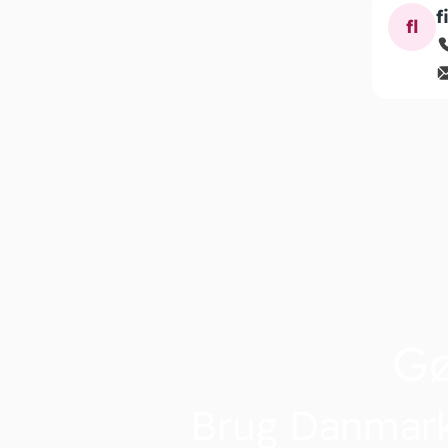
f
fl
G
Brug Danmark