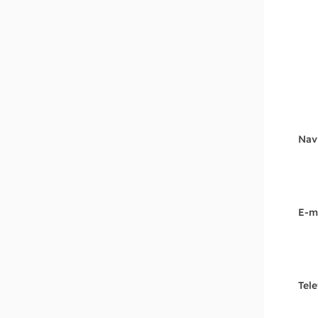
Nav
E-m
Tel