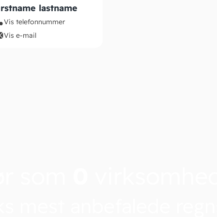
irstname lastname
Vis telefonnummer
Vis e-mail
ør som
0
virksomhe
s mest anbefalede reg