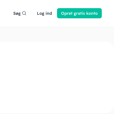
Søg
Log ind
Opret
gratis
konto