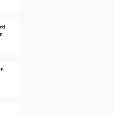
rd
n
en