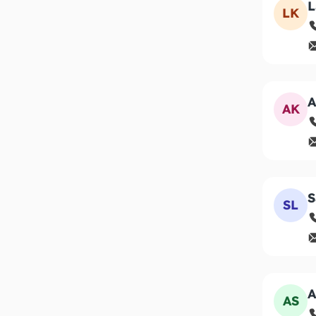
L
LK
A
AK
S
SL
A
AS