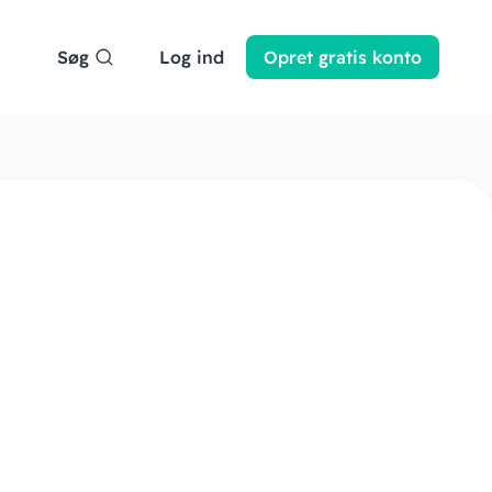
Søg
Log ind
Opret
gratis
konto