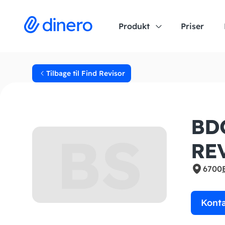
Produkt
Priser
Tilbage til Find Revisor
BD
BS
RE
6700
Kont