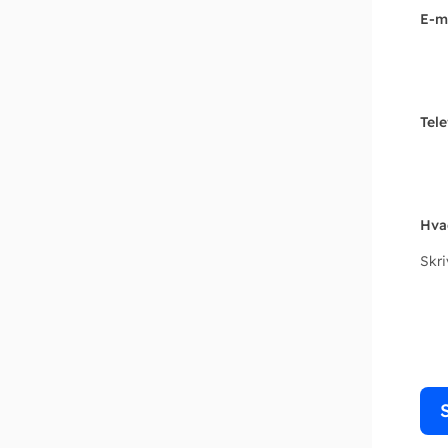
E-m
Tel
Hva
Skr