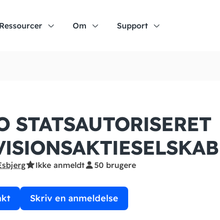
Ressourcer
Om
Support
O STATSAUTORISERET
VISIONS­AKTIESELSKAB
Esbjerg
Ikke anmeldt
50 brugere
akt
Skriv en anmeldelse