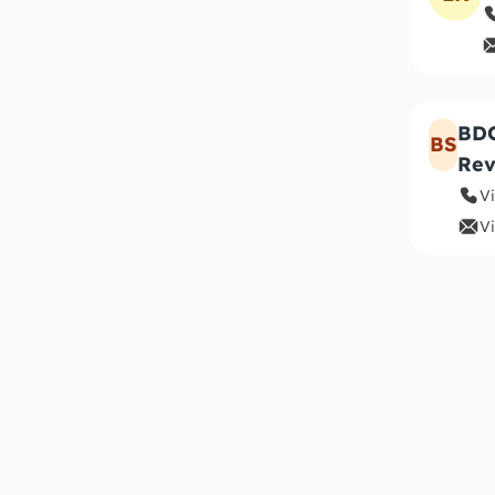
BDO
BS
Rev
V
Vi