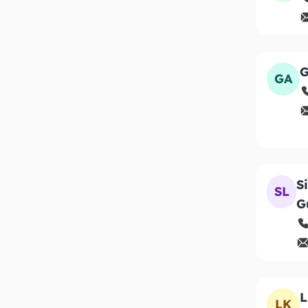
G
GA
S
SL
G
L
LK