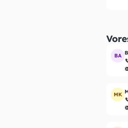
Vore
B
BA
M
MK