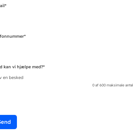
ail
*
efonnummer
*
d kan vi hjælpe med?
*
iv en besked
0 af 600 maksimale antal