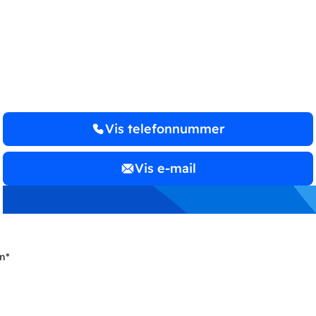
REVISIONS­
AKTIESELSKAB
Vis telefonnummer
Vis e-mail
n
*