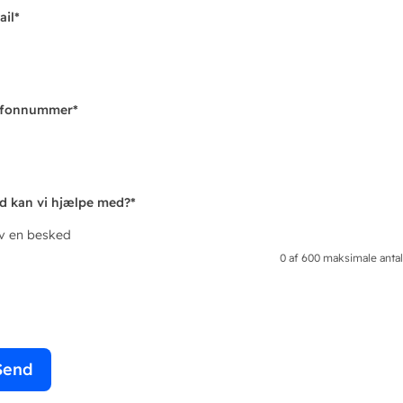
ail
*
efonnummer
*
d kan vi hjælpe med?
*
iv en besked
0 af 600 maksimale antal