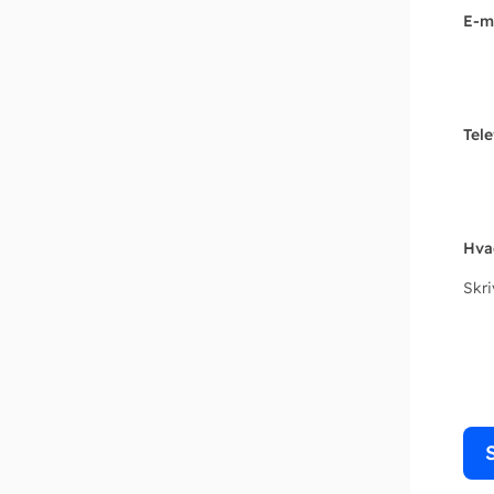
E-m
Tel
Hva
Skr