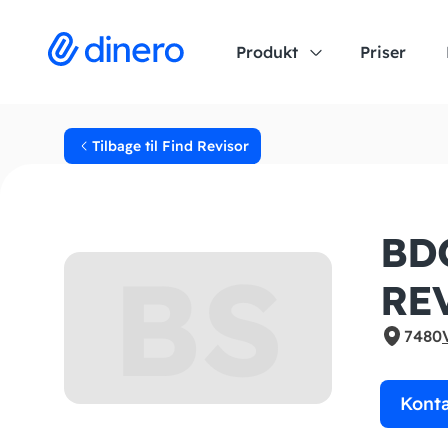
Produkt
Priser
Tilbage til Find Revisor
BD
BS
RE
7480
Kont