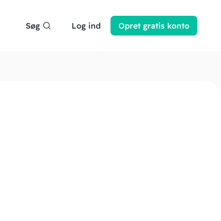
Søg
Log ind
Opret
gratis
konto