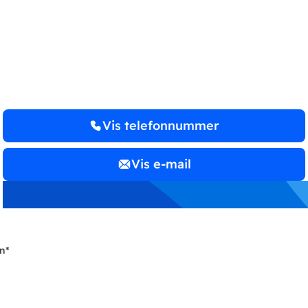
REVISIONS­
AKTIESELSKAB
Vis telefonnummer
Vis e-mail
n
*