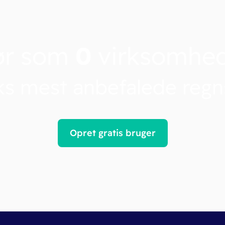
ør som
0
virksomhe
s mest anbefalede reg
Opret gratis bruger