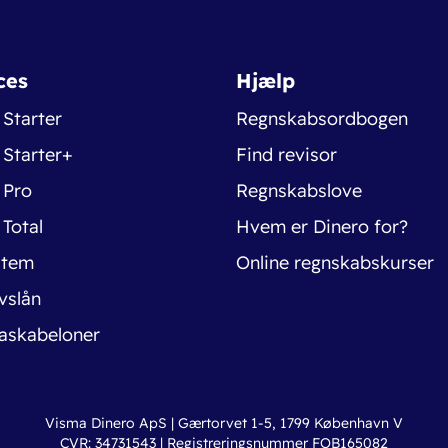
ces
Hjælp
 Starter
Regnskabsordbogen
 Starter+
Find revisor
 Pro
Regnskabslove
 Total
Hvem er Dinero for?
stem
Online regnskabskurser
vslån
askabeloner
Visma Dinero ApS | Gærtorvet 1-5, 1799 København V
CVR: 34731543 | Registreringsnummer FOB165082