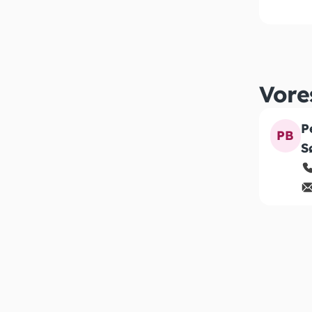
Vore
P
PB
S