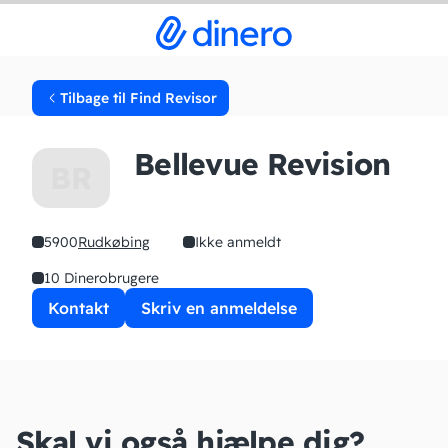
Tilbage til Find Revisor
Bellevue Revision
BR
5900
Rudkøbing
Ikke anmeldt
10 Dinerobrugere
Kontakt
Skriv en anmeldelse
Skal vi også hjælpe dig?