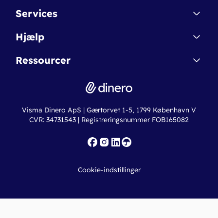
Kontakt
Services
Affiliate
Dinero Starter
Hjælp
Betingelser & Sikkerhed
Dinero Starter+
Nye funktioner
Regnskabsordbogen
Ressourcer
Dinero Pro
Driftsstatus
Find revisor
Dinero Total
Integrationer
Regnskabslove
Lønsystem
Valutaomregner
Hvem er Dinero for?
Erhvervslån
Ny virksomhed
Visma Dinero ApS | Gærtorvet 1-5, 1799 København V
Online regnskabskurser
CVR: 34731543 | Registreringsnummer FOB165082
Fakturaskabeloner
Iværksætterlegat
Nye funktioner
Roadmap
Cookie-indstillinger
API