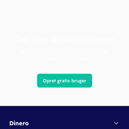
Gør som
0
virksomheder
Brug Danmarks mest anbefalede
regnskabsprogram
Opret gratis bruger
Dinero