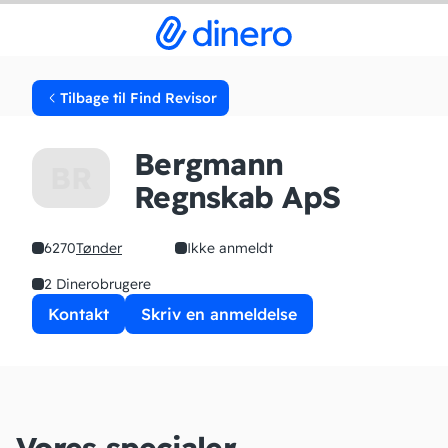
Tilbage til Find Revisor
Bergmann
BR
Regnskab ApS
6270
Tønder
Ikke anmeldt
2 Dinerobrugere
Kontakt
Skriv en anmeldelse