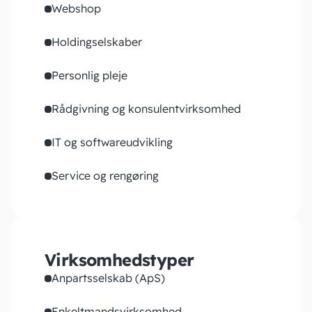
Webshop
Holdingselskaber
Personlig pleje
Rådgivning og konsulentvirksomhed
IT og softwareudvikling
Service og rengøring
Virksomhedstyper
Anpartsselskab (ApS)
Enkeltmandsvirksomhed