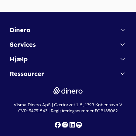
Dinero
Kontakt
Services
Affiliate
Dinero Starter
Hjælp
Betingelser & Sikkerhed
Dinero Starter+
Nye funktioner
Regnskabsordbogen
Ressourcer
Dinero Pro
Driftsstatus
Find revisor
Dinero Total
Integrationer
Regnskabslove
Lønsystem
Valutaomregner
Hvem er Dinero for?
Erhvervslån
Ny virksomhed
Visma Dinero ApS | Gærtorvet 1-5, 1799 København V
Online regnskabskurser
CVR: 34731543 | Registreringsnummer FOB165082
Fakturaskabeloner
Iværksætterlegat
Nye funktioner
Roadmap