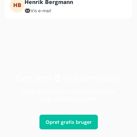
Henrik Bergmann
HB
Vis e-mail
Gør som
0
virksomheder
Brug Danmarks mest anbefalede
regnskabsprogram
Opret gratis bruger