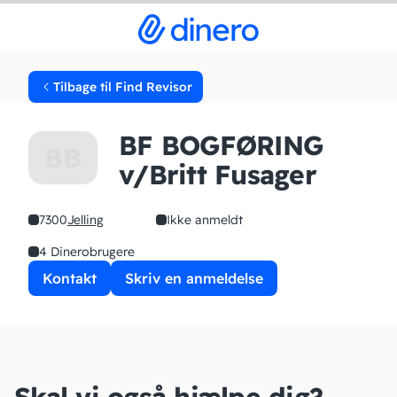
Tilbage til Find Revisor
BF BOGFØRING
BB
v/Britt Fusager
7300
Jelling
Ikke anmeldt
4 Dinerobrugere
Kontakt
Skriv en anmeldelse