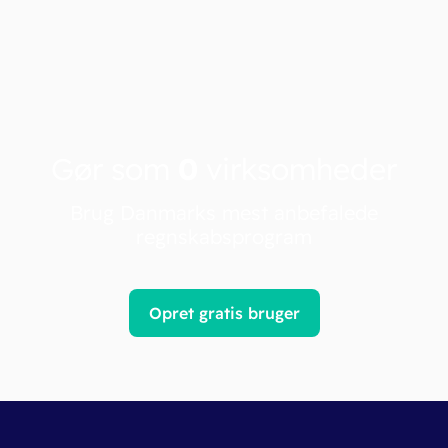
Gør som
0
virksomheder
Brug Danmarks mest anbefalede
regnskabsprogram
Opret gratis bruger