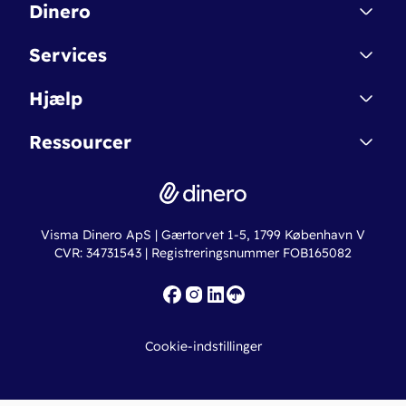
Dinero
Kontakt
Services
Affiliate
Dinero Starter
Hjælp
Betingelser & Sikkerhed
Dinero Starter+
Nye funktioner
Regnskabsordbogen
Ressourcer
Dinero Pro
Driftsstatus
Find revisor
Dinero Total
Integrationer
Regnskabslove
Lønsystem
Valutaomregner
Hvem er Dinero for?
Erhvervslån
Ny virksomhed
Visma Dinero ApS | Gærtorvet 1-5, 1799 København V
Online regnskabskurser
CVR: 34731543 | Registreringsnummer FOB165082
Fakturaskabeloner
Iværksætterlegat
Nye funktioner
Roadmap
Cookie-indstillinger
API