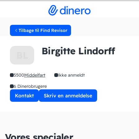
Tilbage til Find Revisor
Birgitte Lindorff
BL
5500
Middelfart
Ikke anmeldt
6 Dinerobrugere
Kontakt
Skriv en anmeldelse
Vores specialer