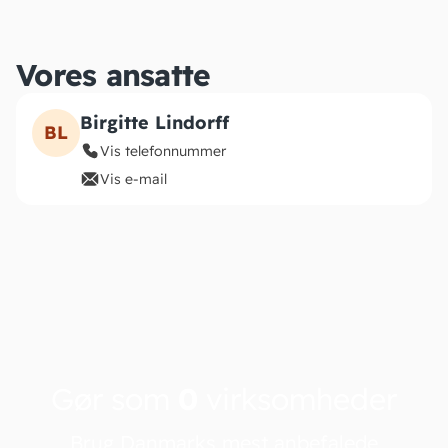
Vores ansatte
Birgitte Lindorff
BL
Vis telefonnummer
Vis e-mail
Gør som
0
virksomheder
Brug Danmarks mest anbefalede