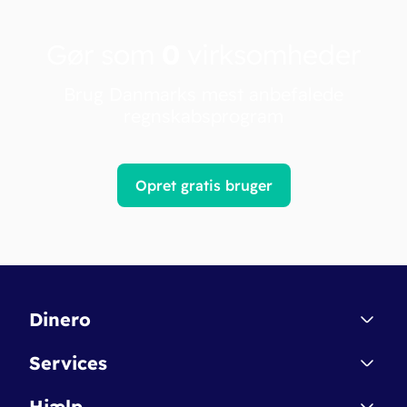
Gør som
0
virksomheder
Brug Danmarks mest anbefalede
regnskabsprogram
Opret gratis bruger
Dinero
Kontakt
Services
Affiliate
Dinero Starter
Hjælp