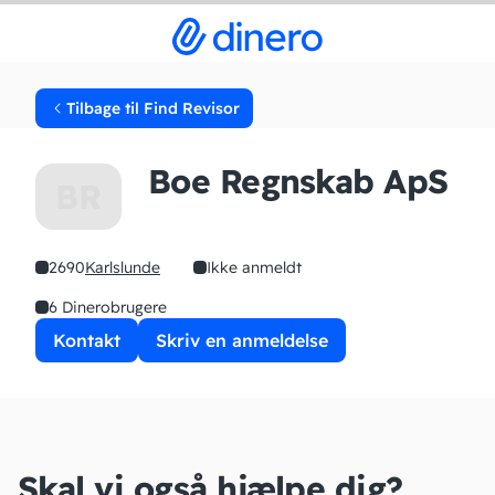
Tilbage til Find Revisor
Boe Regnskab ApS
BR
2690
Karlslunde
Ikke anmeldt
6 Dinerobrugere
Kontakt
Skriv en anmeldelse
Skal vi også hjælpe dig?