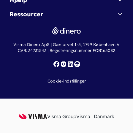
Betingelser & Sikkerhed
Dinero Starter+
Nye funktioner
Regnskabsordbogen
Ressourcer
Dinero Pro
Driftsstatus
Find revisor
Dinero Total
Integrationer
Regnskabslove
Lønsystem
Valutaomregner
Hvem er Dinero for?
Erhvervslån
Ny virksomhed
Visma Dinero ApS | Gærtorvet 1-5, 1799 København V
Online regnskabskurser
CVR: 34731543 | Registreringsnummer FOB165082
Fakturaskabeloner
Iværksætterlegat
Nye funktioner
Roadmap
Cookie-indstillinger
API
Visma Group
Visma i Danmark