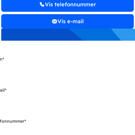
Vis telefonnummer
Vis e-mail
n
*
ail
*
efonnummer
*