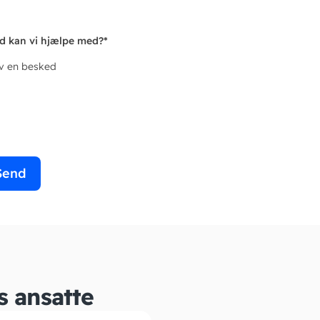
d kan vi hjælpe med?
*
iv en besked
Send
s ansatte