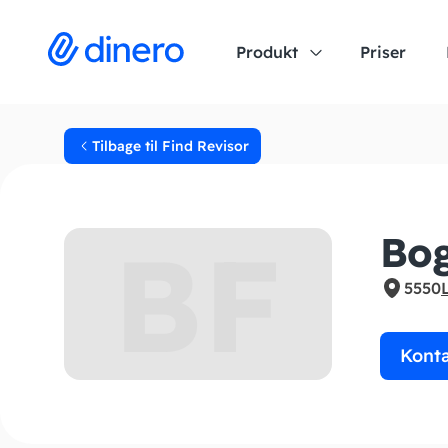
Produkt
Priser
Tilbage til Find Revisor
BF
Bog
5550
Kont