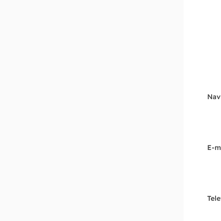
Nav
E-m
Tel