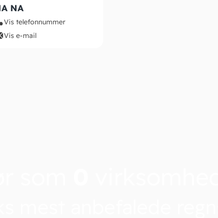
A NA
Vis telefonnummer
Vis e-mail
ør som
0
virksomhe
s mest anbefalede reg