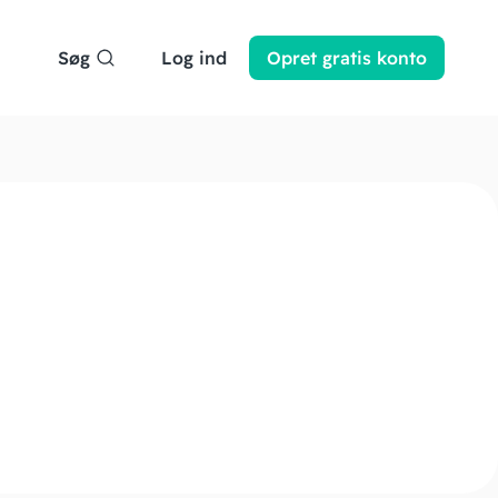
Søg
Log ind
Opret
gratis
konto