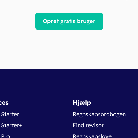
Opret gratis bruger
ces
Hjælp
 Starter
Regnskabsordbogen
 Starter+
Find revisor
 Pro
Regnskabslove