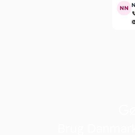
N
NN
G
Brug Danmark