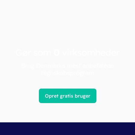
Gør som
0
virksomheder
Brug Danmarks mest anbefalede
regnskabsprogram
Opret gratis bruger