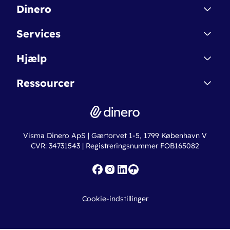
Dinero
Kontakt
Services
Affiliate
Dinero Starter
Hjælp
Betingelser & Sikkerhed
Dinero Starter+
Nye funktioner
Regnskabsordbogen
Ressourcer
Dinero Pro
Driftsstatus
Find revisor
Dinero Total
Integrationer
Regnskabslove
Lønsystem
Valutaomregner
Hvem er Dinero for?
Erhvervslån
Ny virksomhed
Visma Dinero ApS | Gærtorvet 1-5, 1799 København V
Online regnskabskurser
CVR: 34731543 | Registreringsnummer FOB165082
Fakturaskabeloner
Iværksætterlegat
Nye funktioner
Roadmap
Cookie-indstillinger
API