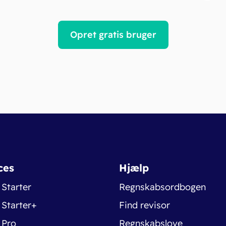
Opret gratis bruger
ces
Hjælp
 Starter
Regnskabsordbogen
 Starter+
Find revisor
 Pro
Regnskabslove