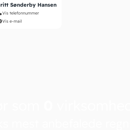
ritt Sønderby Hansen
Vis telefonnummer
Vis e-mail
ør som
0
virksomhe
s mest anbefalede reg