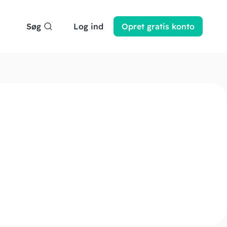
Søg
Log ind
Opret
gratis
konto