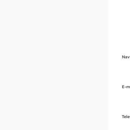
Nav
E-m
Tel