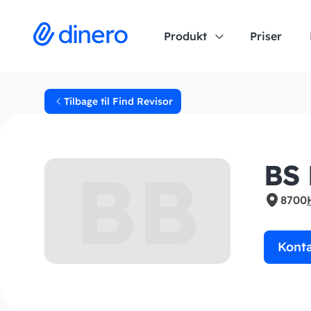
Produkt
Priser
Tilbage til Find Revisor
BB
BS 
8700
Kont