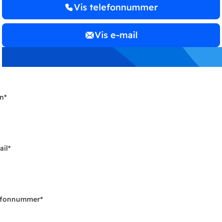
Vis telefonnummer
Vis e-mail
n
*
ail
*
efonnummer
*