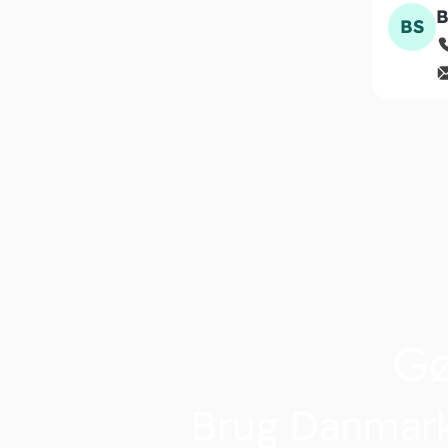
B
BS
G
Brug Danmark