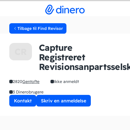
Tilbage til Find Revisor
Capture
CR
Registreret
Revisionsanpartssels
2820
Gentofte
Ikke anmeldt
3 Dinerobrugere
Kontakt
Skriv en anmeldelse