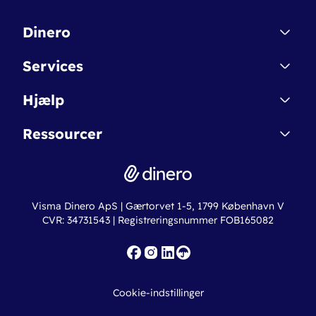
Dinero
Kontakt
Services
Affiliate
Dinero Starter
Hjælp
Betingelser & Sikkerhed
Dinero Starter+
Nye funktioner
Regnskabsordbogen
Ressourcer
Dinero Pro
Driftsstatus
Find revisor
Dinero Total
Integrationer
Regnskabslove
Lønsystem
Valutaomregner
Hvem er Dinero for?
Erhvervslån
Ny virksomhed
Visma Dinero ApS | Gærtorvet 1-5, 1799 København V
Online regnskabskurser
CVR: 34731543 | Registreringsnummer FOB165082
Fakturaskabeloner
Iværksætterlegat
Nye funktioner
Roadmap
Cookie-indstillinger
API