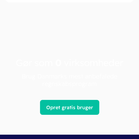
Gør som
0
virksomheder
Brug Danmarks mest anbefalede
regnskabsprogram
Opret gratis bruger