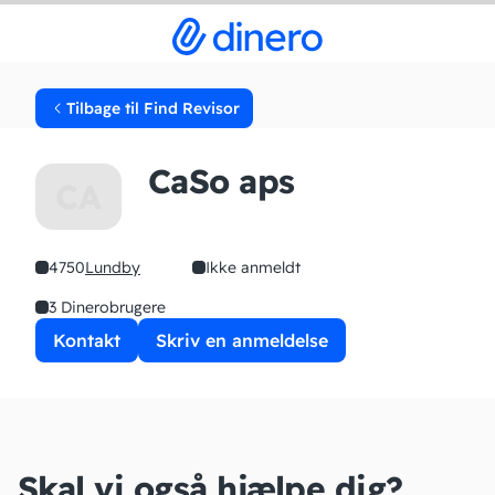
Tilbage til Find Revisor
CaSo aps
CA
4750
Lundby
Ikke anmeldt
3 Dinerobrugere
Kontakt
Skriv en anmeldelse
Skal vi også hjælpe dig?