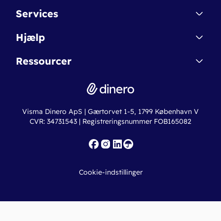
Kontakt
Services
Affiliate
Dinero Starter
Hjælp
Betingelser & Sikkerhed
Dinero Starter+
Nye funktioner
Regnskabsordbogen
Ressourcer
Dinero Pro
Driftsstatus
Find revisor
Dinero Total
Integrationer
Regnskabslove
Lønsystem
Valutaomregner
Hvem er Dinero for?
Erhvervslån
Ny virksomhed
Visma Dinero ApS | Gærtorvet 1-5, 1799 København V
Online regnskabskurser
CVR: 34731543 | Registreringsnummer FOB165082
Fakturaskabeloner
Iværksætterlegat
Nye funktioner
Roadmap
Cookie-indstillinger
API