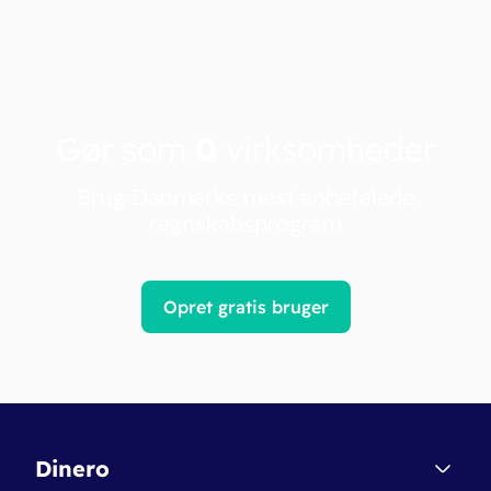
Gør som
0
virksomheder
Brug Danmarks mest anbefalede
regnskabsprogram
Opret gratis bruger
Dinero