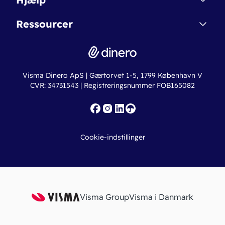
Betingelser & Sikkerhed
Dinero Starter+
Nye funktioner
Regnskabsordbogen
Ressourcer
Dinero Pro
Driftsstatus
Find revisor
Dinero Total
Integrationer
Regnskabslove
Lønsystem
Valutaomregner
Hvem er Dinero for?
Erhvervslån
Ny virksomhed
Visma Dinero ApS | Gærtorvet 1-5, 1799 København V
Online regnskabskurser
CVR: 34731543 | Registreringsnummer FOB165082
Fakturaskabeloner
Iværksætterlegat
Nye funktioner
Roadmap
Cookie-indstillinger
API
Visma Group
Visma i Danmark