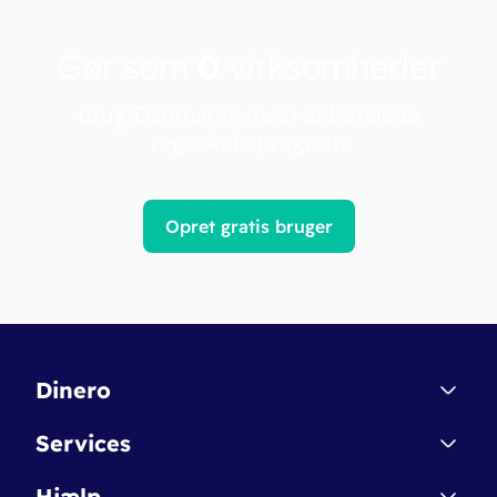
Gør som
0
virksomheder
Brug Danmarks mest anbefalede
regnskabsprogram
Opret gratis bruger
Dinero
Kontakt
Services
Affiliate
Dinero Starter
Hjælp