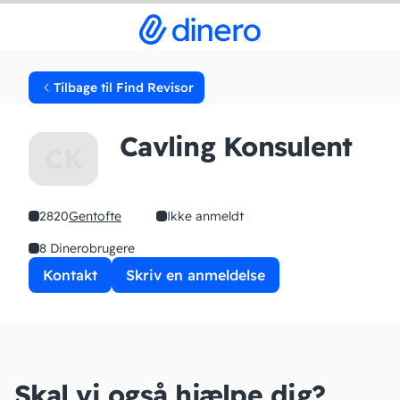
Tilbage til Find Revisor
Cavling Konsulent
CK
2820
Gentofte
Ikke anmeldt
8 Dinerobrugere
Kontakt
Skriv en anmeldelse
Skal vi også hjælpe dig?