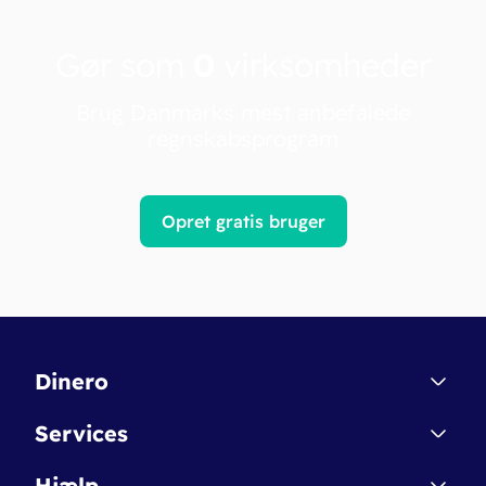
Gør som
0
virksomheder
Brug Danmarks mest anbefalede
regnskabsprogram
Opret gratis bruger
Dinero
Kontakt
Services
Affiliate
Dinero Starter
Hjælp