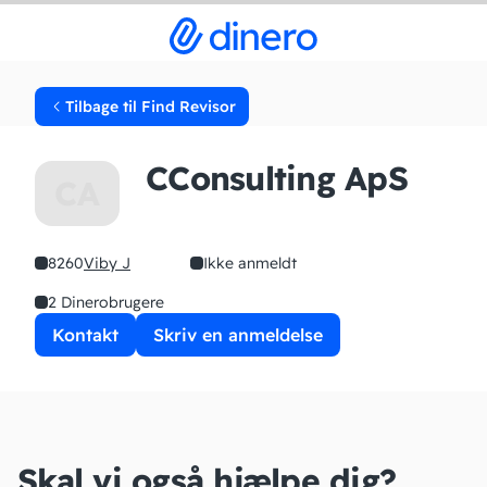
Tilbage til Find Revisor
CConsulting ApS
CA
8260
Viby J
Ikke anmeldt
2 Dinerobrugere
Kontakt
Skriv en anmeldelse
Skal vi også hjælpe dig?