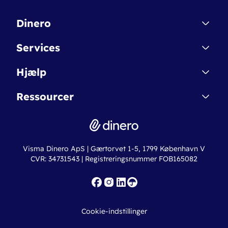
Dinero
Kontakt
Services
Affiliate
Dinero Starter
Hjælp
Betingelser & Sikkerhed
Dinero Starter+
Nye funktioner
Regnskabsordbogen
Ressourcer
Dinero Pro
Driftsstatus
Find revisor
Dinero Total
Integrationer
Regnskabslove
Lønsystem
Valutaomregner
Hvem er Dinero for?
Erhvervslån
Ny virksomhed
Visma Dinero ApS | Gærtorvet 1-5, 1799 København V
Online regnskabskurser
CVR: 34731543 | Registreringsnummer FOB165082
Fakturaskabeloner
Iværksætterlegat
Nye funktioner
Roadmap
Cookie-indstillinger
API