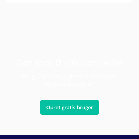
Gør som
0
virksomheder
Brug Danmarks mest anbefalede
regnskabsprogram
Opret gratis bruger