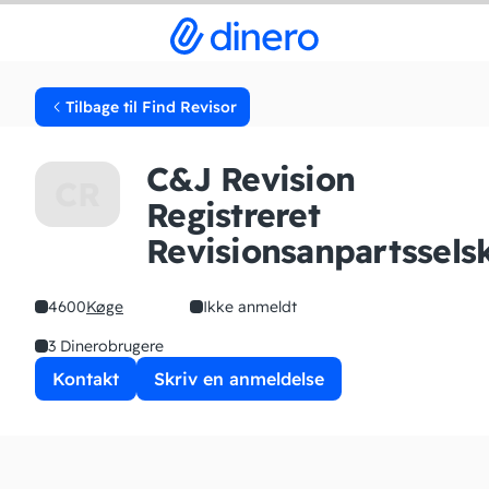
Tilbage til Find Revisor
C&J Revision
CR
Registreret
Revisionsanpartssels
4600
Køge
Ikke anmeldt
3 Dinerobrugere
Kontakt
Skriv en anmeldelse