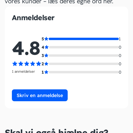
vores kunder – læs deres egne ord her.
Anmeldelser
4.8
5
1
4
0
3
0
2
0
1 anmeldelser
1
0
Skriv en anmeldelse
Skal vi også hjælpe dig?