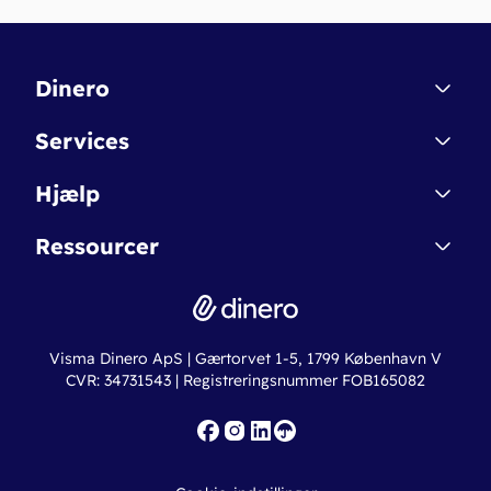
Dinero
Kontakt
Services
Affiliate
Dinero Starter
Hjælp
Betingelser & Sikkerhed
Dinero Starter+
Nye funktioner
Regnskabsordbogen
Ressourcer
Dinero Pro
Driftsstatus
Find revisor
Dinero Total
Integrationer
Regnskabslove
Lønsystem
Valutaomregner
Hvem er Dinero for?
Erhvervslån
Ny virksomhed
Visma Dinero ApS | Gærtorvet 1-5, 1799 København V
Online regnskabskurser
CVR: 34731543 | Registreringsnummer FOB165082
Fakturaskabeloner
Iværksætterlegat
Nye funktioner
Roadmap