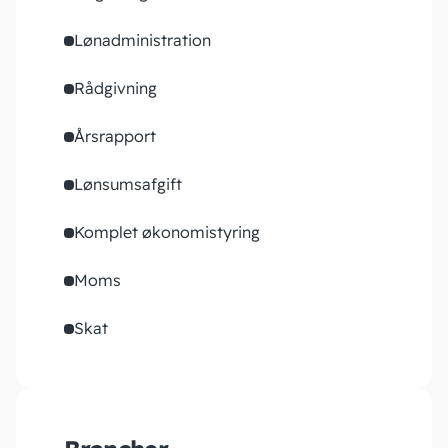
Lønadministration
Rådgivning
Årsrapport
Lønsumsafgift
Komplet økonomistyring
Moms
Skat