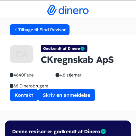
Tilbage til Find Revisor
Godkendt af Dinero
CA
CKregnskab ApS
4640
Faxe
4.8 stjerner
68 Dinerobrugere
Kontakt
Skriv en anmeldelse
Denne revisor er godkendt af Dinero