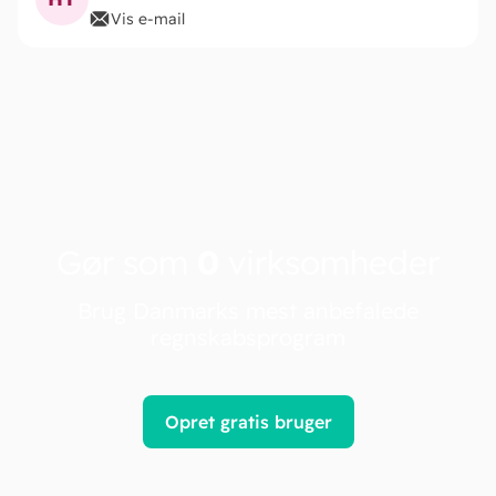
Vis e-mail
Gør som
0
virksomheder
Brug Danmarks mest anbefalede
regnskabsprogram
Opret gratis bruger