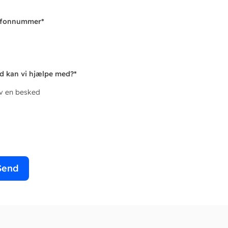
efonnummer
*
d kan vi hjælpe med?
*
iv en besked
Send