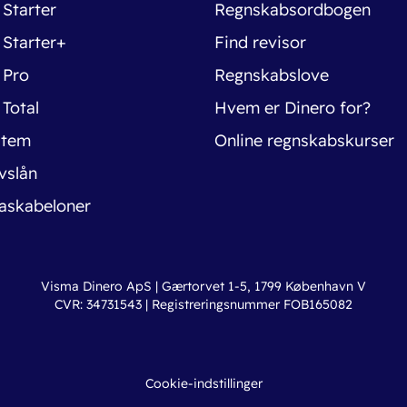
 Starter
Regnskabsordbogen
 Starter+
Find revisor
 Pro
Regnskabslove
 Total
Hvem er Dinero for?
stem
Online regnskabskurser
vslån
askabeloner
Visma Dinero ApS | Gærtorvet 1-5, 1799 København V
CVR: 34731543 | Registreringsnummer FOB165082
Cookie-indstillinger