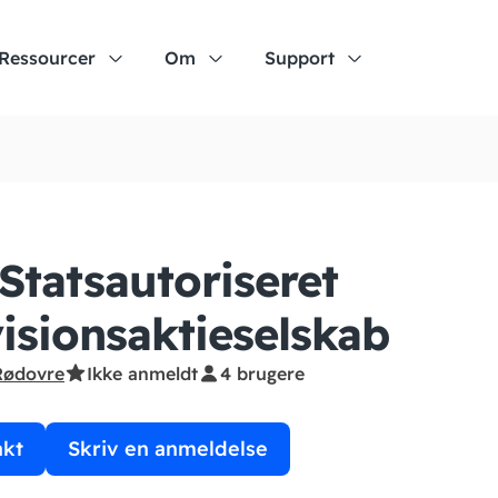
Ressourcer
Om
Support
Statsautoriseret
isions­aktieselskab
Rødovre
Ikke anmeldt
4 brugere
akt
Skriv en anmeldelse