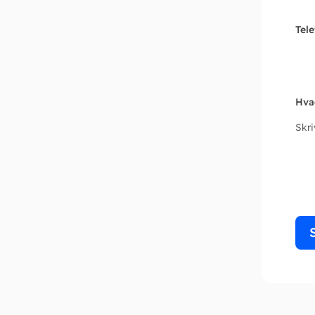
Tel
Hva
Skr