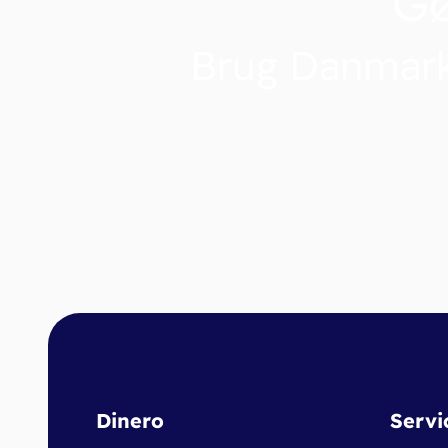
G
Brug Danmark
Dinero
Servi