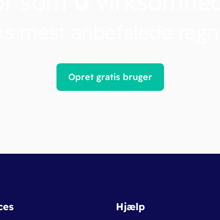
ør som
0
virksomhe
s mest anbefalede reg
Opret gratis bruger
ces
Hjælp