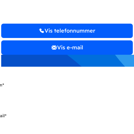
Vis telefonnummer
Vis e-mail
n
*
ail
*