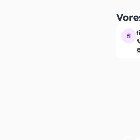
Vore
f
fl