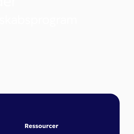
der
nskabsprogram
Ressourcer