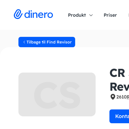
Produkt
Priser
Tilbage til Find Revisor
CR 
CS
Rev
2610
Kont