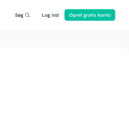
Søg
Log ind
Opret
gratis
konto